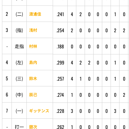
2
(
二
)
.241
4
2
0
0
0
1
0
渡邊佳
3
(
指
)
.254
2
0
0
0
0
2
2
浅村
-
走
指
.188
0
0
0
0
0
0
0
村林
4
(
左
)
.299
4
2
2
0
0
1
0
島内
5
(
三
)
.257
4
1
0
0
0
1
0
鈴木
6
(
中
)
.274
1
0
0
0
0
0
2
辰己
7
(
一
)
.228
3
0
0
0
0
3
0
ギッテンス
-
打
一
.262
1
0
0
0
0
0
0
銀次