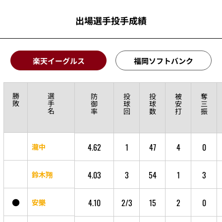
出場選手投手成績
楽天イーグルス
福岡ソフトバンク
勝
選
防
投
投
被
奪
敗
手
御
球
球
安
三
名
率
回
数
打
振
4.62
1
47
4
0
瀧中
4.03
3
54
1
3
鈴木翔
●
4.10
2/3
15
2
0
安樂