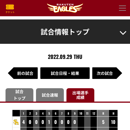
試合情報トップ
2022.09.29 THU
前の試合
試合日程・結果
次の試合
試合
出場選手
試合速報
成績
トップ
1
2
3
4
5
6
7
8
9
10
11
12
R
H
4
0
0
0
1
0
0
0
0
5
10