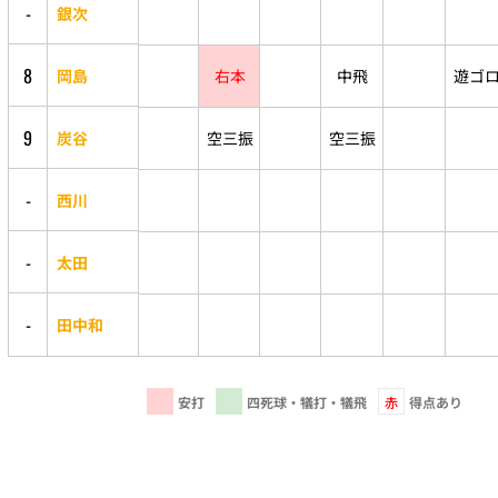
-
銀次
8
岡島
右本
中飛
遊ゴ
9
炭谷
空三振
空三振
-
西川
-
太田
-
田中和
安打
四死球・犠打・犠飛
赤
得点あり