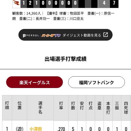
1
2
1
0
0
0
0
0
0
4
7
観客数：14,360人｜ 【審判】球審：
牧田匡平
塁審(一)：
原信一
朗
塁審(二)：
長井功一
塁審(三)：
川口亘太
ダイジェスト動画を見る
出場選手打撃成績
楽天イーグルス
福岡ソフトバンク
打
位
選
打
打
安
打
盗
本
三
四
順
置
手
率
数
打
点
塁
塁
振
死
名
打
球
1
(
遊
)
.270
5
1
0
0
0
1
0
小深田