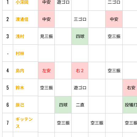
1
小深田
中安
遊ゴロ
二ゴロ
2
渡邊佳
中安
三ゴロ
中安
3
浅村
見三振
四球
空三振
-
村林
4
島内
左安
右２
空三振
5
鈴木
空三振
遊ゴロ
右安
6
辰己
四球
二直
投犠
ギッテン
7
空三振
空三振
空三
ス