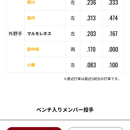
.236
.333
左
西川
.313
.474
左
島内
.203
.167
外野手
左
マルモレホス
.170
.000
両
田中和
.083
.100
左
小郷
※直近打率は直近5試合の打率です。
ベンチ入りメンバー投手