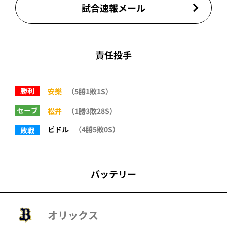
試合速報メール
責任投手
勝利
安樂
（5勝1敗1S）
セーブ
松井
（1勝3敗28S）
ビドル
（4勝5敗0S）
敗戦
バッテリー
オリックス