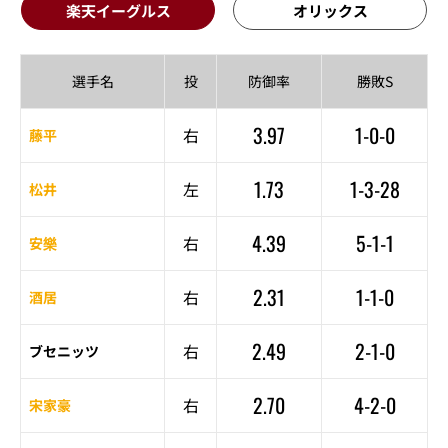
楽天イーグルス
オリックス
選手名
投
防御率
勝敗S
3.97
1-0-0
右
藤平
1.73
1-3-28
左
松井
4.39
5-1-1
右
安樂
2.31
1-1-0
右
酒居
2.49
2-1-0
右
ブセニッツ
2.70
4-2-0
右
宋家豪