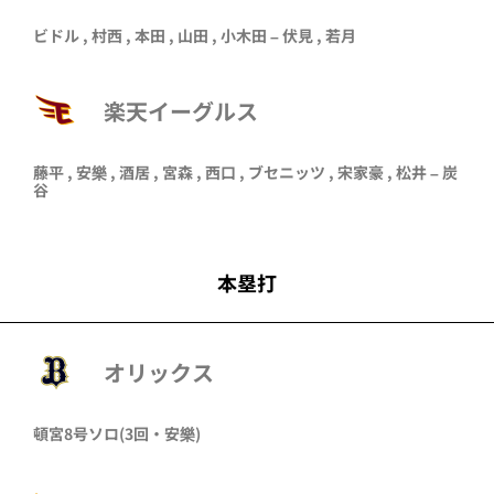
ビドル
,
村西
,
本田
,
山田
,
小木田
–
伏見
,
若月
楽天イーグルス
藤平
,
安樂
,
酒居
,
宮森
,
西口
,
ブセニッツ
,
宋家豪
,
松井
–
炭
谷
本塁打
オリックス
頓宮
8号ソロ
(3回・
安樂
)