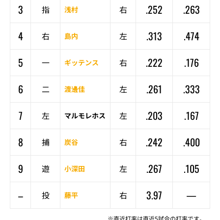
3
.252
.263
指
右
浅村
4
.313
.474
右
左
島内
5
.222
.176
一
右
ギッテンス
6
.261
.333
二
左
渡邊佳
7
.203
.167
左
左
マルモレホス
8
.242
.400
捕
右
炭谷
9
.267
.105
遊
左
小深田
–
3.97
—
投
右
藤平
※直近打率は直近5試合の打率です。