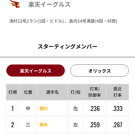
楽天イーグルス
浅村
22号2ラン
(1回・
ビドル
)
、
島内
14号満塁
(4回・
村西
)
スターティングメンバー
楽天イーグルス
オリックス
打率/
直近
打順
位置
選手名
打/投
防御率
打率
1
.236
.333
中
左
西川
2
.259
.267
三
左
鈴木