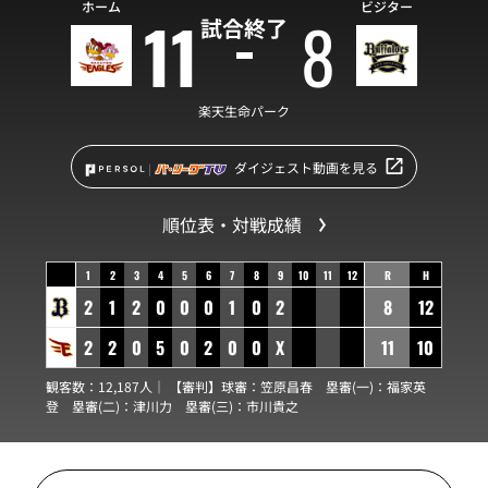
ホーム
ビジター
11
8
試合終了
楽天生命パーク
ダイジェスト動画を見る
順位表・対戦成績
1
2
3
4
5
6
7
8
9
10
11
12
R
H
2
1
2
0
0
0
1
0
2
8
12
2
2
0
5
0
2
0
0
X
11
10
観客数：12,187人｜ 【審判】球審：
笠原昌春
塁審(一)：
福家英
登
塁審(二)：
津川力
塁審(三)：
市川貴之