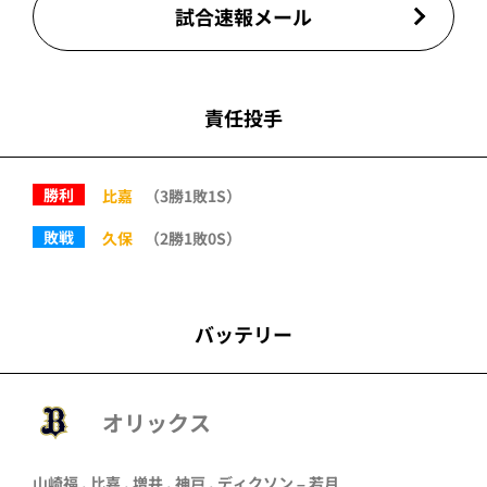
試合速報メール
責任投手
勝利
比嘉
（3勝1敗1S）
敗戦
久保
（2勝1敗0S）
バッテリー
オリックス
山崎福
,
比嘉
,
増井
,
神戸
,
ディクソン
–
若月