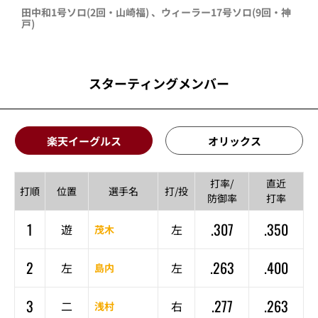
田中和
1号ソロ
(2回・
山崎福
)
、
ウィーラー
17号ソロ
(9回・
神
戸
)
スターティングメンバー
楽天イーグルス
オリックス
打率/
直近
打順
位置
選手名
打/投
防御率
打率
1
.307
.350
遊
左
茂木
2
.263
.400
左
左
島内
3
.277
.263
二
右
浅村