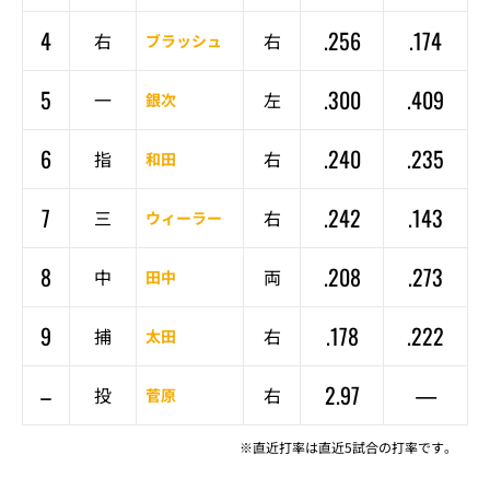
4
.256
.174
右
右
ブラッシュ
5
.300
.409
一
左
銀次
6
.240
.235
指
右
和田
7
.242
.143
三
右
ウィーラー
8
.208
.273
中
両
田中
9
.178
.222
捕
右
太田
–
2.97
—
投
右
菅原
※直近打率は直近5試合の打率です。