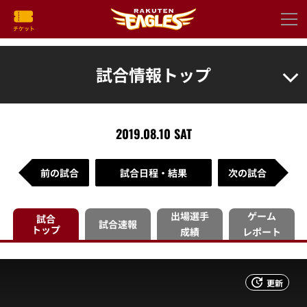
試合情報トップ
2019.08.10 SAT
前の試合
試合日程・結果
次の試合
出場選手
ゲーム
試合
試合速報
トップ
成績
レポート
更新