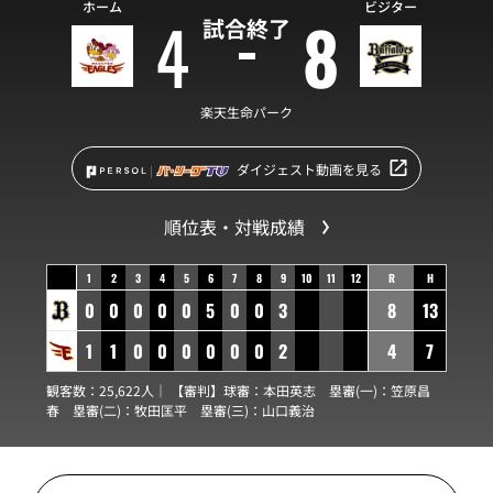
ホーム
ビジター
4
8
試合終了
楽天生命パーク
ダイジェスト動画を見る
順位表・対戦成績
1
2
3
4
5
6
7
8
9
10
11
12
R
H
0
0
0
0
0
5
0
0
3
8
13
1
1
0
0
0
0
0
0
2
4
7
観客数：25,622人｜ 【審判】球審：
本田英志
塁審(一)：
笠原昌
春
塁審(二)：
牧田匡平
塁審(三)：
山口義治