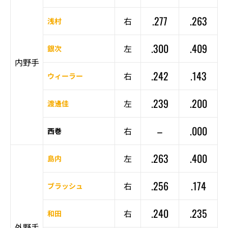
.277
.263
右
浅村
.300
.409
左
銀次
内野手
.242
.143
右
ウィーラー
.239
.200
左
渡邊佳
–
.000
右
西巻
.263
.400
左
島内
.256
.174
右
ブラッシュ
.240
.235
右
和田
外野手