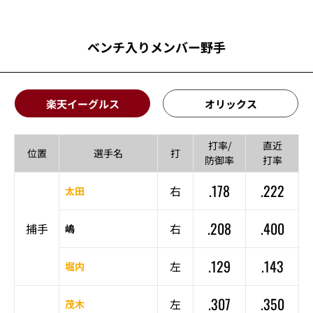
ベンチ入りメンバー野手
楽天イーグルス
オリックス
打率/
直近
位置
選手名
打
防御率
打率
.178
.222
右
太田
.208
.400
捕手
右
嶋
.129
.143
左
堀内
.307
.350
左
茂木