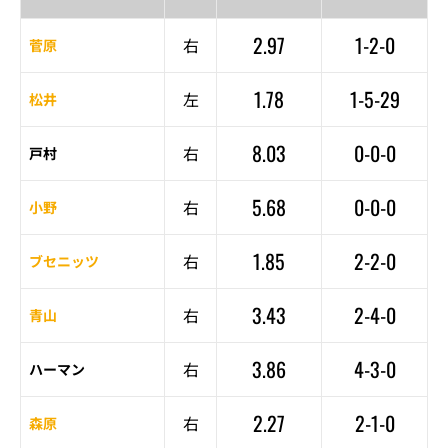
2.97
1-2-0
右
菅原
1.78
1-5-29
左
松井
8.03
0-0-0
右
戸村
5.68
0-0-0
右
小野
1.85
2-2-0
右
ブセニッツ
3.43
2-4-0
右
青山
3.86
4-3-0
右
ハーマン
2.27
2-1-0
右
森原