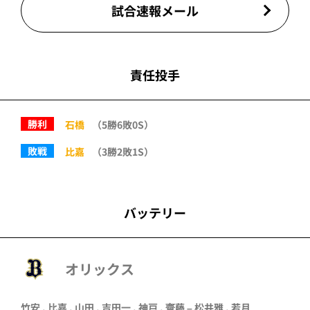
試合速報メール
責任投手
勝利
石橋
（5勝6敗0S）
敗戦
比嘉
（3勝2敗1S）
バッテリー
オリックス
竹安
,
比嘉
,
山田
,
吉田一
,
神戸
,
齋藤
– 松井雅 ,
若月