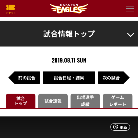
試合情報トップ
2019.08.11 SUN
前の試合
試合日程・結果
次の試合
出場選手
ゲーム
試合
試合速報
トップ
成績
レポート
更新