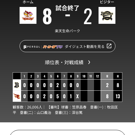
ホーム
ビジター
8
2
試合終了
楽天生命パーク
ダイジェスト動画を見る
順位表・対戦成績
1
2
3
4
5
6
7
8
9
10
11
12
R
H
0
0
0
0
0
2
0
0
0
2
8
0
0
0
2
0
5
0
1
X
8
13
観客数：26,006人｜ 【審判】球審：
笠原昌春
塁審(一)：
牧田匡
平
塁審(二)：
山口義治
塁審(三)：
深谷篤