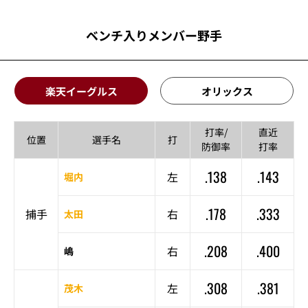
ベンチ入りメンバー野手
楽天イーグルス
オリックス
打率/
直近
位置
選手名
打
防御率
打率
.138
.143
左
堀内
.178
.333
捕手
右
太田
.208
.400
右
嶋
.308
.381
左
茂木