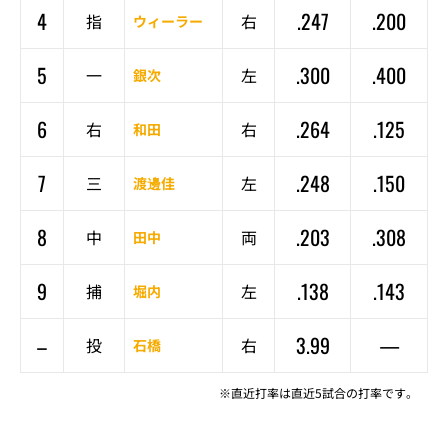
4
.247
.200
指
右
ウィーラー
5
.300
.400
一
左
銀次
6
.264
.125
右
右
和田
7
.248
.150
三
左
渡邊佳
8
.203
.308
中
両
田中
9
.138
.143
捕
左
堀内
–
3.99
—
投
右
石橋
※直近打率は直近5試合の打率です。