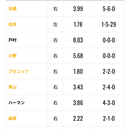
3.99
5-6-0
右
石橋
1.78
1-5-29
左
松井
8.03
0-0-0
右
戸村
5.68
0-0-0
右
小野
1.80
2-2-0
右
ブセニッツ
3.43
2-4-0
右
青山
3.86
4-3-0
右
ハーマン
2.22
2-1-0
右
森原