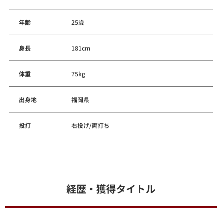
年齢
25歳
身長
181cm
体重
75kg
出身地
福岡県
投打
右投げ/両打ち
経歴・獲得タイトル