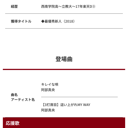
経歴
西南学院高～立教大～17年楽天D③
獲得タイトル
◆最優秀新人（2018）
登場曲
キレイな唄
阿部真央
曲名
アーティスト名
【3打席目】這い上がれMY WAY
阿部真央
応援歌