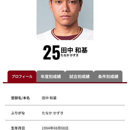
25
田中 和基
たなか かずき
年度別成績
試合別成績
条件別成績
プロフィール
登録名/本名
田中 和基
ふりがな
たなか かずき
生年月日
1994年08月08日