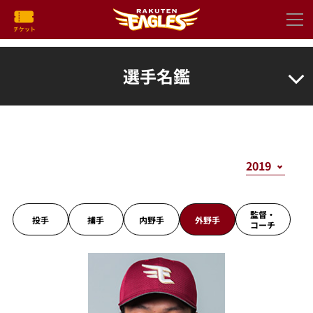
選手名鑑
監督・
投手
捕手
内野手
外野手
コーチ