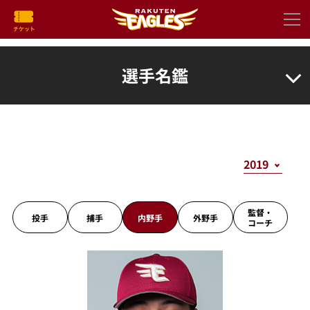
選手名鑑
監督・
投手
捕手
内野手
外野手
コーチ