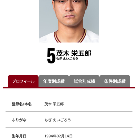
5
茂木 栄五郎
もぎ えいごろう
年度別成績
試合別成績
条件別成績
プロフィール
登録名/本名
茂木 栄五郎
ふりがな
もぎ えいごろう
生年月日
1994年02月14日