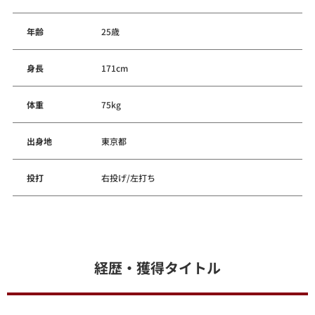
年齢
25歳
身長
171cm
体重
75kg
出身地
東京都
投打
右投げ/左打ち
経歴・獲得タイトル