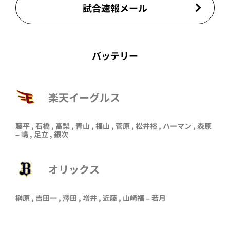
試合速報メール
バッテリー
楽天イーグルス
藤平
,
石橋
,
高梨
,
青山
,
福山
,
菅原
, 松井裕 ,
ハーマン
,
森原
–
嶋
,
足立
,
銀次
オリックス
榊原
,
吉田一
,
澤田
,
増井
,
近藤
,
山崎福
–
若月