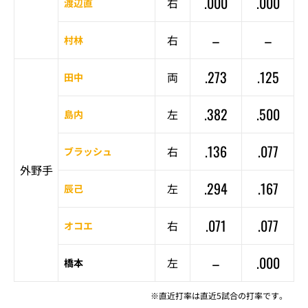
.000
.000
右
渡辺直
–
–
右
村林
.273
.125
両
田中
.382
.500
左
島内
.136
.077
右
ブラッシュ
外野手
.294
.167
左
辰己
.071
.077
右
オコエ
–
.000
左
橋本
※直近打率は直近5試合の打率です。