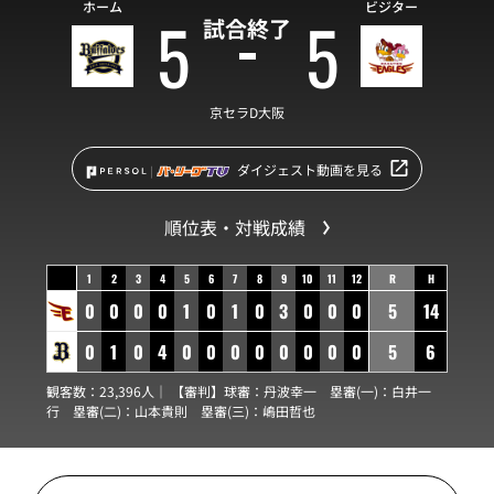
ホーム
ビジター
5
5
試合終了
京セラD大阪
ダイジェスト動画を見る
順位表・対戦成績
1
2
3
4
5
6
7
8
9
10
11
12
R
H
0
0
0
0
1
0
1
0
3
0
0
0
5
14
0
1
0
4
0
0
0
0
0
0
0
0
5
6
観客数：23,396人｜ 【審判】球審：
丹波幸一
塁審(一)：
白井一
行
塁審(二)：
山本貴則
塁審(三)：
嶋田哲也