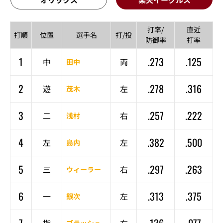
打率/
直近
打順
位置
選手名
打/投
防御率
打率
1
.273
.125
中
両
田中
2
.278
.316
遊
左
茂木
3
.257
.222
二
右
浅村
4
.382
.500
左
左
島内
5
.297
.263
三
右
ウィーラー
6
.313
.375
一
左
銀次