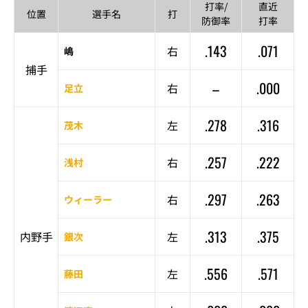
打率/
直近
位置
選手名
打
防御率
打率
.143
.071
右
嶋
捕手
–
.000
右
足立
.278
.316
左
茂木
.257
.222
右
浅村
.297
.263
右
ウィーラー
.313
.375
内野手
左
銀次
.556
.571
左
藤田