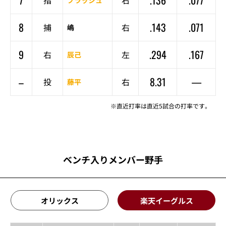
7
.136
.077
指
右
ブラッシュ
8
.143
.071
捕
右
嶋
9
.294
.167
右
左
辰己
–
8.31
—
投
右
藤平
※直近打率は直近5試合の打率です。
ベンチ入りメンバー野手
オリックス
楽天イーグルス