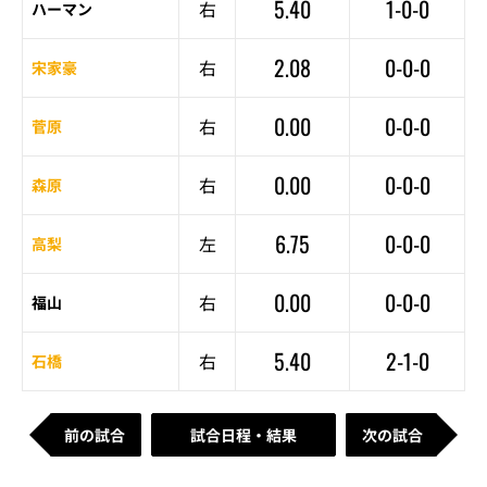
5.40
1-0-0
右
ハーマン
2.08
0-0-0
右
宋家豪
0.00
0-0-0
右
菅原
0.00
0-0-0
右
森原
6.75
0-0-0
左
高梨
0.00
0-0-0
右
福山
5.40
2-1-0
右
石橋
前の試合
試合日程・結果
次の試合