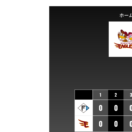
ホー
1
2
0
0
0
0