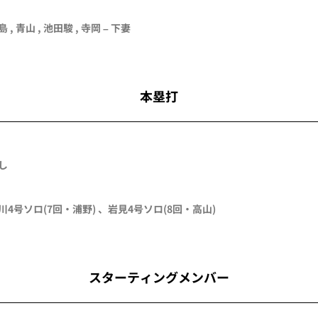
島
,
青山
, 池田駿 ,
寺岡
–
下妻
本塁打
し
川
4号ソロ
(7回・
浦野
)
、
岩見
4号ソロ
(8回・
高山
)
スターティングメンバー