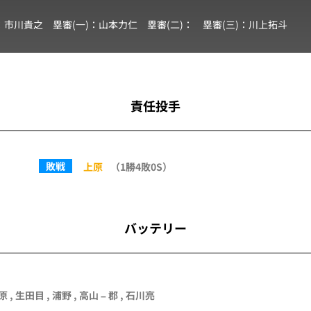
：
市川貴之
塁審(一)：
山本力仁
塁審(二)：
塁審(三)：
川上拓斗
責任投手
敗戦
上原
（1勝4敗0S）
バッテリー
原
,
生田目
,
浦野
,
高山
–
郡
, 石川亮