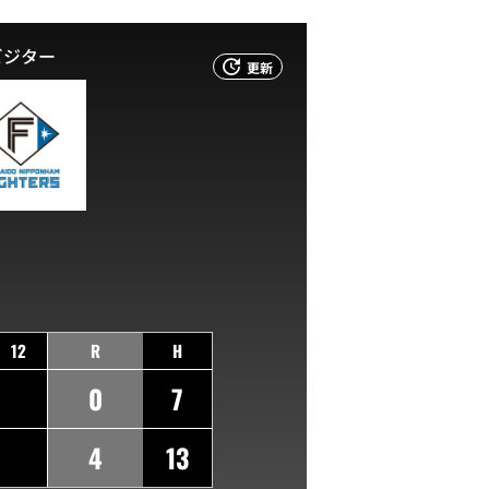
ビジター
更新
12
R
H
0
7
4
13