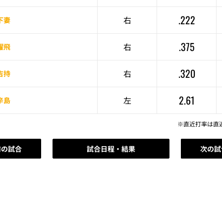
.222
右
下妻
.375
右
耀飛
.320
右
吉持
2.61
左
辛島
※直近打率は直
前の試合
試合日程・結果
次の試