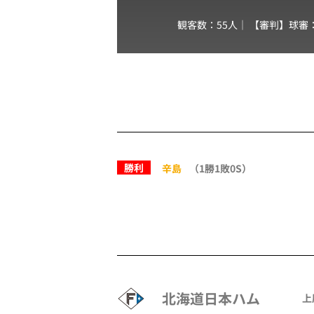
観客数：55人｜ 【審判】球審
勝利
辛島
（1勝1敗0S）
北海道日本ハム
上