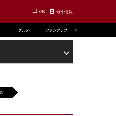
SNS
球団情報
楽天
グルメ
ファンクラブ
アカデミー
合