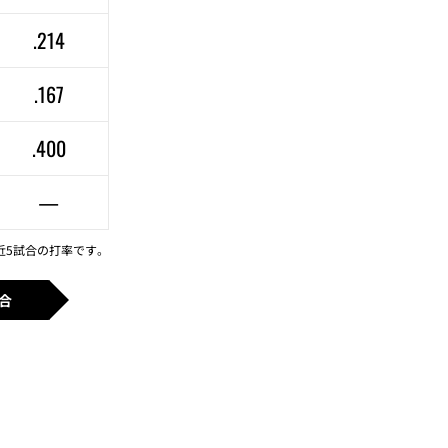
.214
.167
.400
—
近5試合の打率です。
合