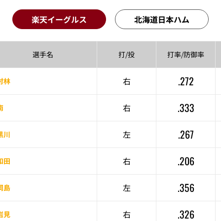
楽天イーグルス
北海道日本ハム
選手名
打/投
打率/
防御率
.272
右
村林
.333
右
南
.267
左
黒川
.206
右
和田
.356
左
岡島
.326
右
岩見