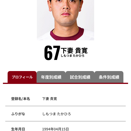
67
下妻 貴寛
しもつま たかひろ
年度別成績
試合別成績
条件別成績
プロフィール
登録名/本名
下妻 貴寛
ふりがな
しもつま たかひろ
生年月日
1994年04月15日