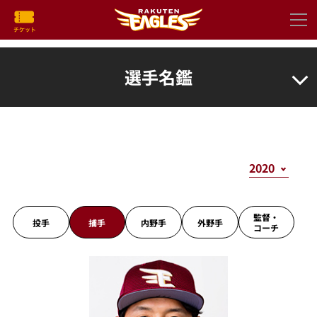
選手名鑑
監督・
投手
捕手
内野手
外野手
コーチ