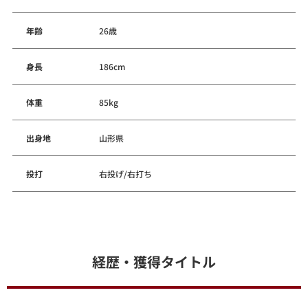
年齢
26歳
身長
186cm
体重
85kg
出身地
山形県
投打
右投げ/右打ち
経歴・獲得タイトル