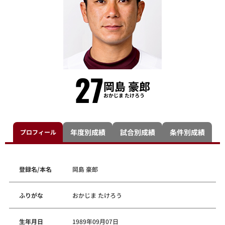
27
岡島 豪郎
おかじま たけろう
年度別成績
試合別成績
条件別成績
プロフィール
登録名/本名
岡島 豪郎
ふりがな
おかじま たけろう
生年月日
1989年09月07日