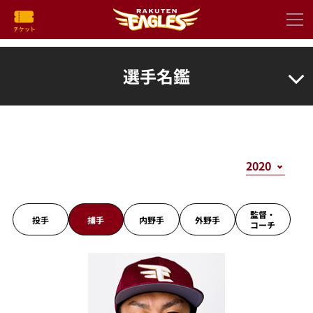
選手名鑑
監督・
投手
捕手
内野手
外野手
コーチ