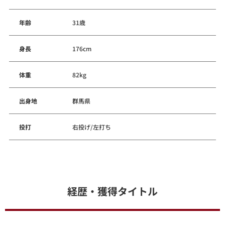
年齢
31歳
身長
176cm
体重
82kg
出身地
群馬県
投打
右投げ/左打ち
経歴・獲得タイトル