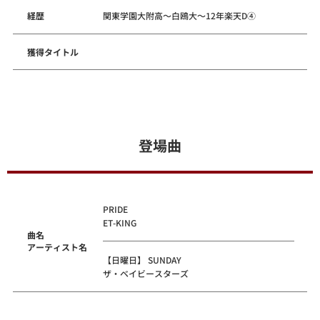
経歴
関東学園大附高～白鴎大～12年楽天D④
獲得タイトル
登場曲
PRIDE
ET-KING
曲名
アーティスト名
【日曜日】 SUNDAY
ザ・ベイビースターズ