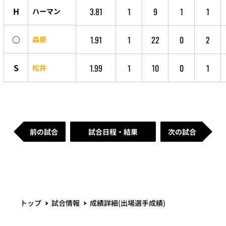
H
3.81
1
9
1
1
ハーマン
○
1.91
1
22
0
2
森原
S
1.99
1
10
0
1
松井
前の試合
試合日程・結果
次の試合
トップ
試合情報
成績詳細(出場選手成績)