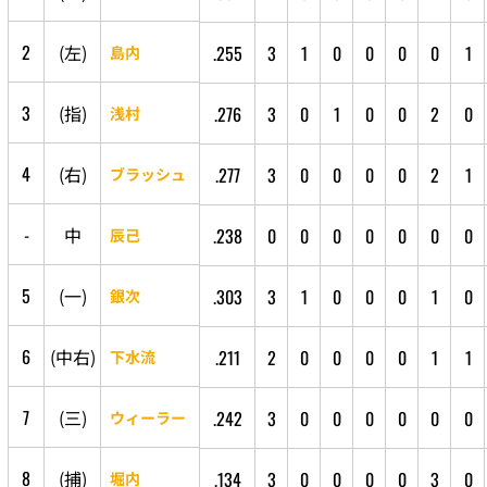
2
(
左
)
.255
3
1
0
0
0
0
1
島内
3
(
指
)
.276
3
0
1
0
0
2
0
浅村
4
(
右
)
.277
3
0
0
0
0
2
1
ブラッシュ
-
中
.238
0
0
0
0
0
0
0
辰己
5
(
一
)
.303
3
1
0
0
0
1
0
銀次
6
(
中
右
)
.211
2
0
0
0
0
1
1
下水流
7
(
三
)
.242
3
0
0
0
0
0
0
ウィーラー
8
(
捕
)
.134
3
0
0
0
0
3
0
堀内