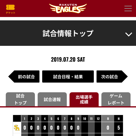
試合情報トップ
2019.07.20 SAT
前の試合
試合日程・結果
次の試合
試合
ゲーム
出場選手
試合速報
成績
トップ
レポート
1
2
3
4
5
6
7
8
9
10
11
12
R
H
0
0
0
0
0
0
0
0
0
0
5