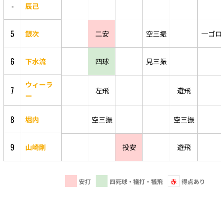
-
辰己
5
銀次
二安
空三振
一ゴ
6
下水流
四球
見三振
ウィーラ
7
左飛
遊飛
ー
8
堀内
空三振
空三振
9
山崎剛
投安
遊飛
安打
四死球・犠打・犠飛
赤
得点あり