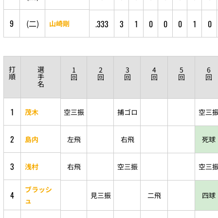
9
(
二
)
.333
3
1
0
0
0
1
0
山崎剛
打
選
1
2
3
4
5
6
順
手
回
回
回
回
回
回
名
1
茂木
空三振
捕ゴロ
空三
2
島内
左飛
右飛
死球
3
浅村
右飛
空三振
空三
ブラッシ
4
見三振
二飛
四球
ュ