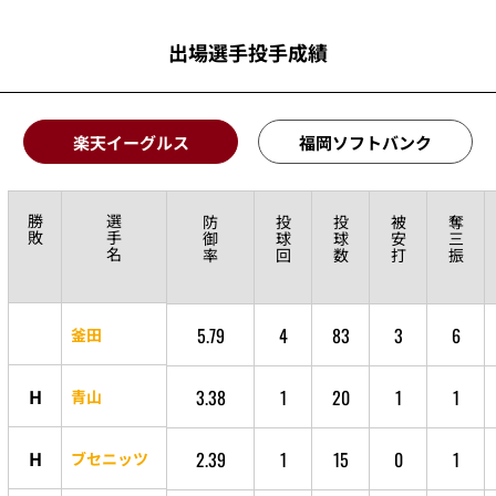
出場選手投手成績
楽天イーグルス
福岡ソフトバンク
勝
選
防
投
投
被
奪
敗
手
御
球
球
安
三
名
率
回
数
打
振
5.79
4
83
3
6
釜田
H
3.38
1
20
1
1
青山
H
2.39
1
15
0
1
ブセニッツ