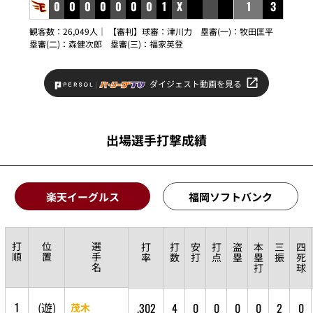
0
0
0
0
0
0
0
1
X
1
3
観客数：26,049人｜ 【審判】球審：
津川力
塁審(一)：
牧田匡平
塁審(二)：
森健次郎
塁審(三)：
福家英登
ダイジェスト動画を見る
出場選手打撃成績
楽天イーグルス
福岡ソフトバンク
打
位
選
打
打
安
打
盗
本
三
四
順
置
手
率
数
打
点
塁
塁
振
死
名
打
球
1
(
遊
)
.302
4
0
0
0
0
2
0
茂木