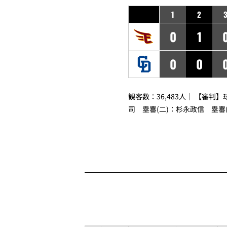
1
2
0
1
0
0
観客数：36,483人｜ 【審判】
司
塁審(二)：
杉永政信
塁審(