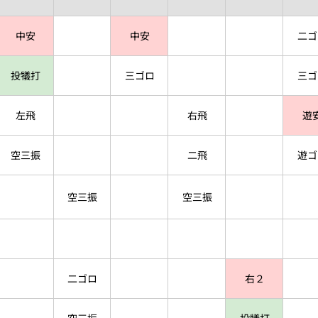
中安
中安
二ゴ
投犠打
三ゴロ
三ゴ
左飛
右飛
遊
空三振
二飛
遊ゴ
空三振
空三振
二ゴロ
右２