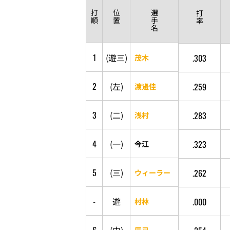
打
位
選
打
順
置
手
率
名
1
(
遊
三
)
.303
茂木
2
(
左
)
.259
渡邊佳
3
(
二
)
.283
浅村
4
(
一
)
.323
今江
5
(
三
)
.262
ウィーラー
-
遊
.000
村林
辰己