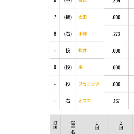
6
(
中
)
.254
7
(
捕
)
.000
太田
8
(
右
)
.273
小郷
-
投
.000
松井
9
(
投
)
.000
岸
-
投
.000
ブセニッツ
-
右
.167
オコエ
打
選
1
2
順
手
回
回
名