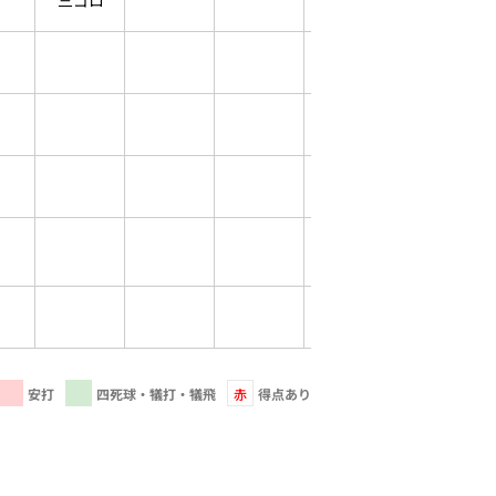
三ゴロ
安打
四死球・犠打・犠飛
赤
得点あり