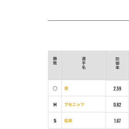
勝
選
防
敗
手
御
名
率
○
2.59
岸
H
0.82
ブセニッツ
S
1.67
松井