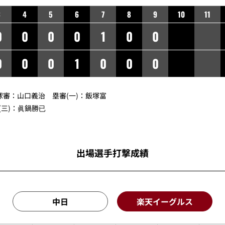
3
4
5
6
7
8
9
10
11
0
0
0
0
1
0
0
0
0
0
1
0
0
0
球審：
山口義治
塁審(一)：
飯塚富
三)：
眞鍋勝已
出場選手打撃成績
中日
楽天イーグルス