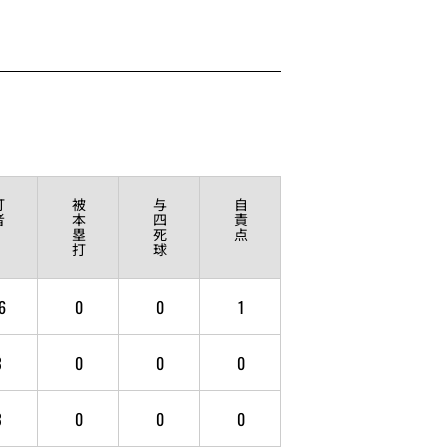
打
被
与
自
者
本
四
責
塁
死
点
打
球
6
0
0
1
3
0
0
0
3
0
0
0