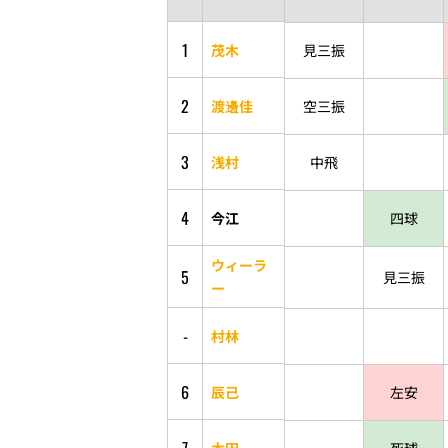
1
茂木
見三振
2
渡邊佳
空三振
3
浅村
中飛
4
今江
四球
ウィーラ
5
見三振
ー
-
村林
6
辰己
左安
太田