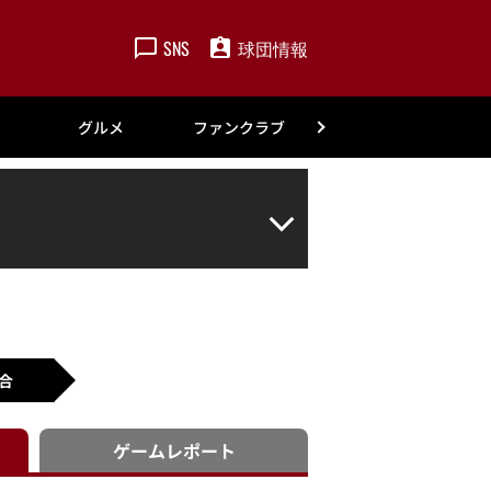
SNS
球団情報
楽天
グルメ
ファンクラブ
アカデミー
合
ゲーム
レポート