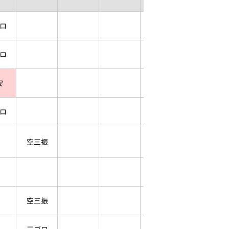
ロ
ロ
安
ロ
空三振
空三振