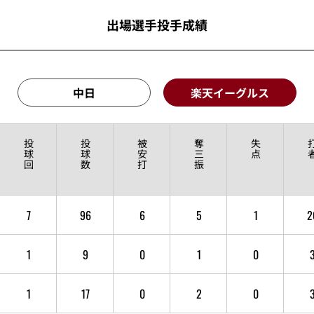
出場選手投手成績
中日
楽天イーグルス
投
投
被
奪
失
球
球
安
三
点
回
数
打
振
7
96
6
5
1
2
1
9
0
1
0
1
17
0
2
0