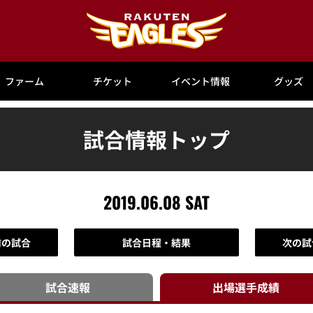
ファーム
チケット
イベント情報
グッズ
試合情報トップ
2019.06.08 SAT
前の試合
試合日程・結果
次の試
試合速報
出場選手
成績