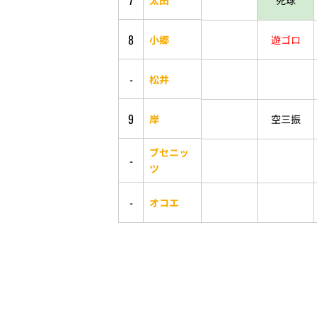
7
死球
8
小郷
遊ゴロ
-
松井
9
岸
空三振
ブセニッ
-
ツ
-
オコエ