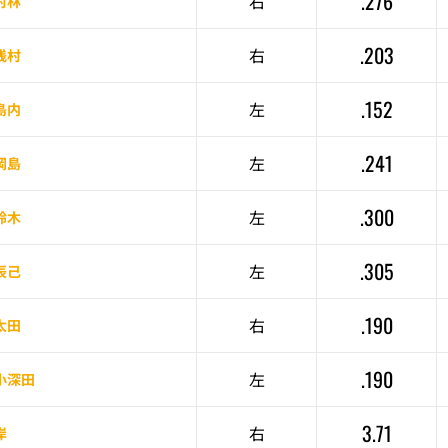
.276
右
村林
.203
右
浅村
.152
左
島内
.241
左
岡島
.300
左
鈴木
.305
左
辰己
.190
右
太田
.190
左
小深田
3.71
右
岸