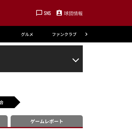
SNS
球団情報
楽天
グルメ
ファンクラブ
アカデミー
合
ゲーム
レポート