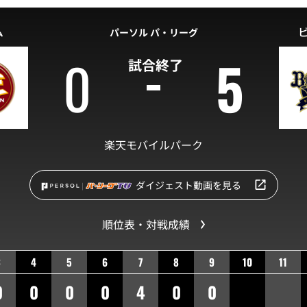
ム
パーソル パ・リーグ
0
5
試合終了
楽天モバイルパーク
ダイジェスト動画を見る
順位表・対戦成績
3
4
5
6
7
8
9
10
11
0
0
0
0
4
0
0