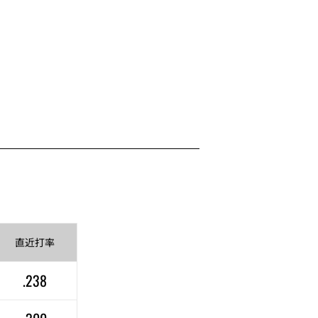
直近
打率
.238