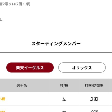
宮
2号ソロ
(2回・
岸
)
し
スターティングメンバー
楽天イーグルス
オリックス
選手名
打/投
打率/
防御率
.292
左
小郷