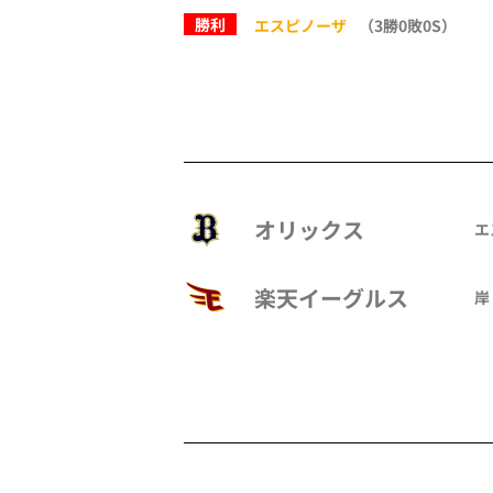
勝利
エスピノーザ
（3勝0敗0S）
オリックス
エ
楽天イーグルス
岸