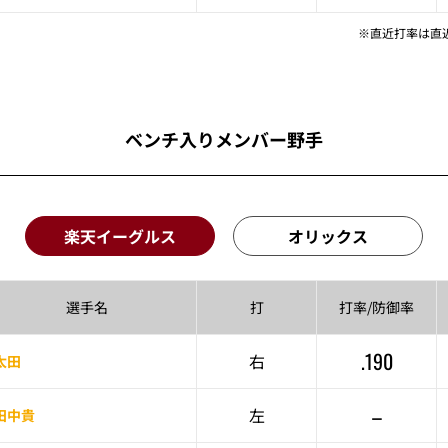
※直近打率は直
ベンチ入りメンバー野手
楽天イーグルス
オリックス
選手名
打
打率/
防御率
.190
右
太田
–
左
田中貴