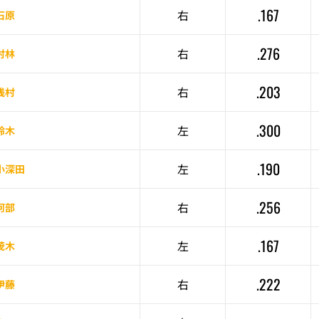
.167
右
石原
.276
右
村林
.203
右
浅村
.300
左
鈴木
.190
左
小深田
.256
右
阿部
.167
左
茂木
.222
右
伊藤