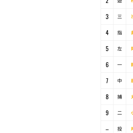
2
遊
3
三
4
指
5
左
6
一
7
中
8
捕
9
二
–
投