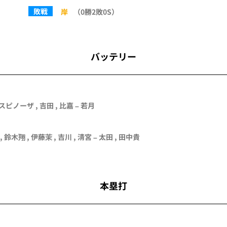
敗戦
岸
（0勝2敗0S）
バッテリー
スピノーザ
,
吉田
,
比嘉
–
若月
,
鈴木翔
,
伊藤茉
,
吉川
,
清宮
–
太田
,
田中貴
本塁打