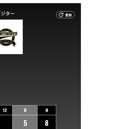
ビジター
更新
12
R
H
5
8