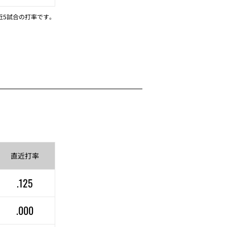
近5試合の打率です。
直近
打率
.125
.000