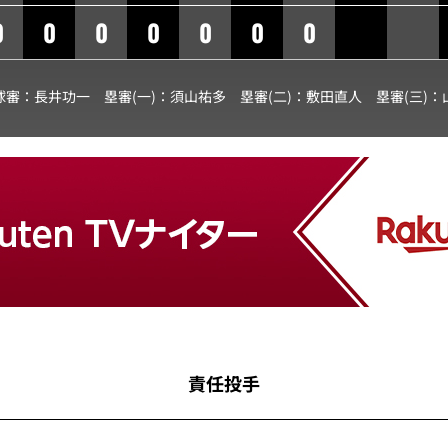
0
0
0
0
0
0
0
球審：
長井功一
塁審(一)：
須山祐多
塁審(二)：
敷田直人
塁審(三)：
責任投手