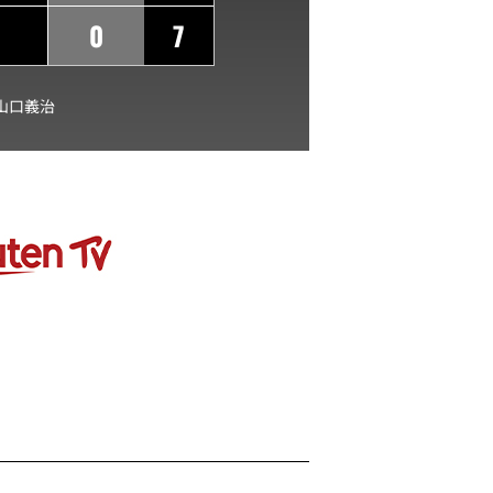
0
7
山口義治