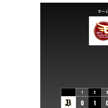
ホー
1
2
0
1