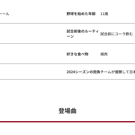
ーーん
野球を始めた年齢
11歳
試合前後のルーティ
試合前にコーラ飲む
ーン
好きな食べ物
焼肉
2024シーズンの抱負
チームが優勝して日
登場曲