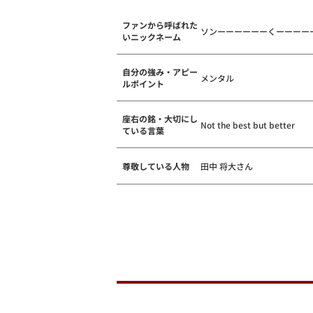
ファンから呼ばれた
ソンーーーーーーくーーーー
いニックネーム
自分の強み・アピー
メンタル
ルポイント
座右の銘・大切にし
Not the best but better
ている言葉
尊敬している人物
田中 将大さん