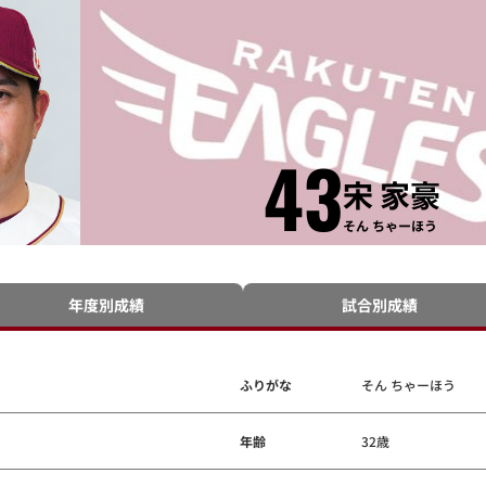
43
宋 家豪
そん ちゃーほう
年度別成績
試合別成績
ふりがな
そん ちゃーほう
年齢
32歳