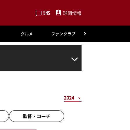
SNS
球団情報
楽天
グルメ
ファンクラブ
アカデミー
監督・
コーチ