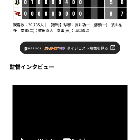
0
1
0
0
0
0
4
0
0
5
8
0
0
0
0
0
0
0
0
0
0
7
観客数：20,735人｜ 【審判】球審：長井功一 塁審(一)：須山祐
多 塁審(二)：敷田直人 塁審(三)：山口義治
ダイジェスト映像を見る
監督インタビュー