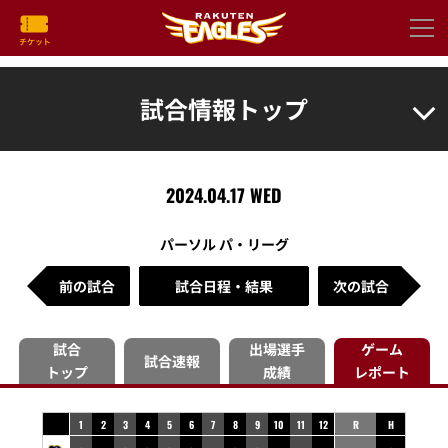
試合情報トップ
2024.04.17 WED
パーソル パ・リーグ
前の試合
試合日程・結果
次の試合
試合
出場選手
ゲーム
試合速報
トップ
成績
レポート
1
2
3
4
5
6
7
8
9
10
11
12
R
H