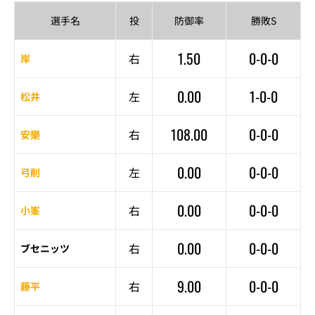
選手名
投
防御率
勝敗S
1.50
0-0-0
右
岸
0.00
1-0-0
左
松井
108.00
0-0-0
右
安樂
0.00
0-0-0
左
弓削
0.00
0-0-0
右
小峯
0.00
0-0-0
右
ブセニッツ
9.00
0-0-0
右
藤平