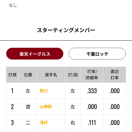
なし
スターティングメンバー
楽天イーグルス
千葉ロッテ
打率/
直近
打順
位置
選手名
打/投
防御率
打率
1
.333
.000
左
左
西川
2
.000
.000
遊
左
山崎剛
3
.111
.000
二
右
浅村