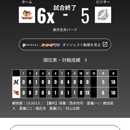
ホーム
ビジター
6x
5
試合終了
楽天生命パーク
ダイジェスト動画を見る
順位表・対戦成績
1
2
3
4
5
6
7
8
9
10
11
12
R
H
0
0
1
0
0
0
0
4
0
0
0
5
10
0
0
2
0
0
1
0
1
1
0
1X
6
10
観客数：19,903人｜ 【審判】球審：
西本欣司
塁審(一)：
敷田直
人
塁審(二)：
橘髙淳
塁審(三)：
村山太朗