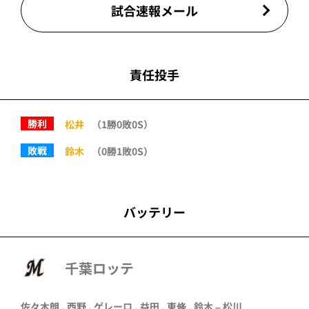
試合速報メール
責任投手
勝利
松井
（1勝0敗0S）
敗戦
鈴木
（0勝1敗0S）
バッテリー
千葉ロッテ
佐々木朗
,
西野
,
ゲレーロ
,
益田
,
東條
,
鈴木
–
松川