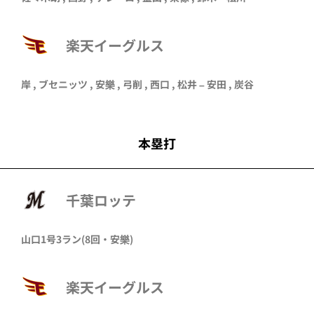
楽天イーグルス
岸
,
ブセニッツ
,
安樂
,
弓削
,
西口
,
松井
–
安田
,
炭谷
本塁打
千葉ロッテ
山口
1号3ラン
(8回・
安樂
)
楽天イーグルス