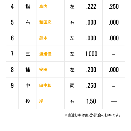
4
.222
.250
指
左
島内
5
.000
.000
右
右
和田恋
6
.000
.000
一
左
鈴木
7
1.000
–
三
左
渡邊佳
8
.200
.000
捕
左
安田
9
.250
–
中
両
田中和
–
1.50
—
投
右
岸
※直近打率は直近5試合の打率です。