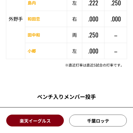
.222
.250
左
島内
.000
.000
外野手
右
和田恋
.250
–
両
田中和
.000
–
左
小郷
※直近打率は直近5試合の打率です。
ベンチ入りメンバー投手
楽天イーグルス
千葉ロッテ