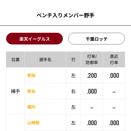
ベンチ入りメンバー野手
楽天イーグルス
千葉ロッテ
打率/
直近
位置
選手名
打
防御率
打率
.200
.000
左
安田
.000
–
捕手
右
炭谷
–
–
左
堀内
.000
.000
左
山崎剛