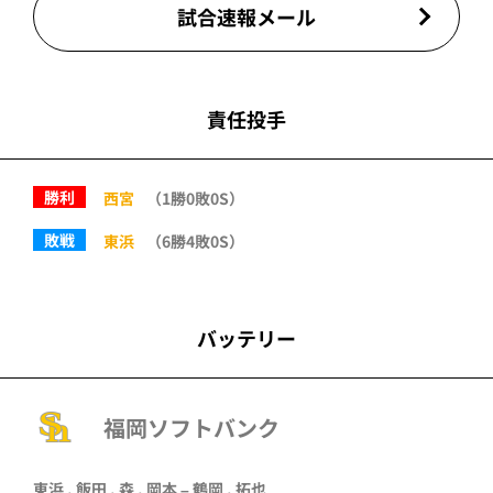
試合速報メール
責任投手
勝利
西宮
（1勝0敗0S）
敗戦
東浜
（6勝4敗0S）
バッテリー
福岡ソフトバンク
東浜
,
飯田
,
森
,
岡本
–
鶴岡
, 拓也