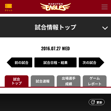
試合情報トップ
2016.07.27 WED
前の試合
試合日程・結果
次の試合
出場選手
ゲーム
試合
試合速報
トップ
成績
レポート
更新