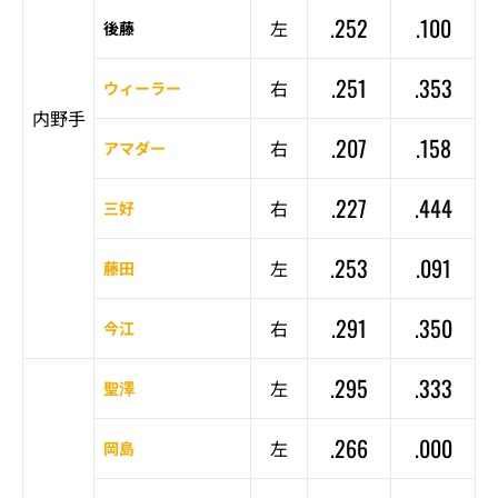
.252
.100
左
後藤
.251
.353
右
ウィーラー
内野手
.207
.158
右
アマダー
.227
.444
右
三好
.253
.091
左
藤田
.291
.350
右
今江
.295
.333
左
聖澤
.266
.000
左
岡島