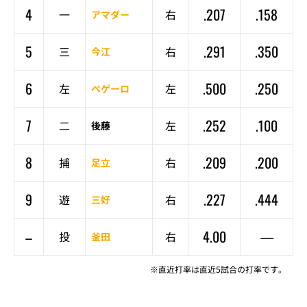
4
.207
.158
一
右
アマダー
5
.291
.350
三
右
今江
6
.500
.250
左
左
ペゲーロ
7
.252
.100
二
左
後藤
8
.209
.200
捕
右
足立
9
.227
.444
遊
右
三好
–
4.00
—
投
右
釜田
※直近打率は直近5試合の打率です。