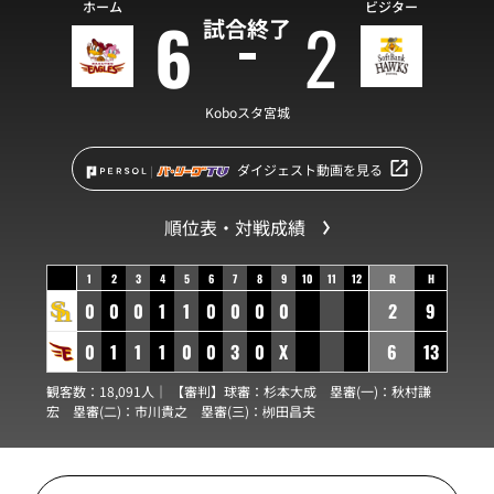
ホーム
ビジター
6
2
試合終了
Koboスタ宮城
ダイジェスト動画を見る
順位表・対戦成績
1
2
3
4
5
6
7
8
9
10
11
12
R
H
0
0
0
1
1
0
0
0
0
2
9
0
1
1
1
0
0
3
0
X
6
13
観客数：18,091人｜ 【審判】球審：
杉本大成
塁審(一)：
秋村謙
宏
塁審(二)：
市川貴之
塁審(三)：
栁田昌夫