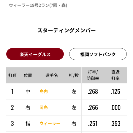
ウィーラー
19号2ラン
(7回・
森
)
スターティングメンバー
楽天イーグルス
福岡ソフトバンク
打率/
直近
打順
位置
選手名
打/投
防御率
打率
1
.268
.125
中
左
島内
2
.266
.000
右
左
岡島
3
.251
.353
指
右
ウィーラー