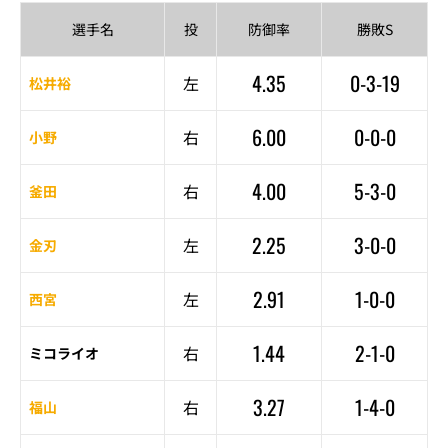
選手名
投
防御率
勝敗S
4.35
0-3-19
左
松井裕
6.00
0-0-0
右
小野
4.00
5-3-0
右
釜田
2.25
3-0-0
左
金刃
2.91
1-0-0
左
西宮
1.44
2-1-0
右
ミコライオ
3.27
1-4-0
右
福山