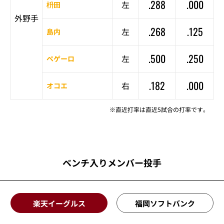
.288
.000
左
枡田
外野手
.268
.125
左
島内
.500
.250
左
ペゲーロ
.182
.000
右
オコエ
※直近打率は直近5試合の打率です。
ベンチ入りメンバー投手
楽天イーグルス
福岡ソフトバンク