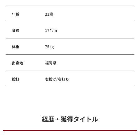
年齢
23歳
身長
174cm
体重
75kg
出身地
福岡県
投打
右投げ/右打ち
経歴・獲得タイトル