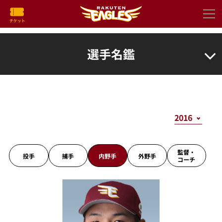
選手名鑑
監督・
投手
捕手
内野手
外野手
コーチ