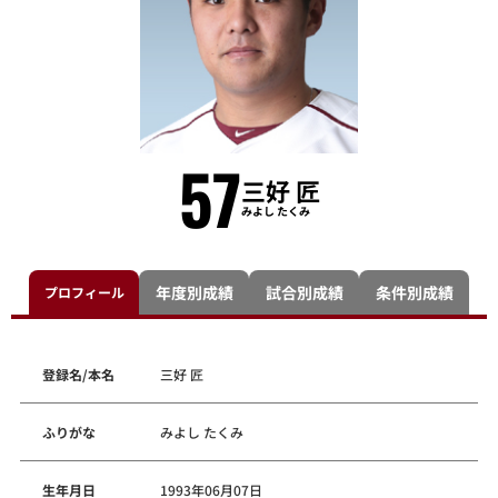
57
三好 匠
みよし たくみ
年度別成績
試合別成績
条件別成績
プロフィール
登録名/本名
三好 匠
ふりがな
みよし たくみ
生年月日
1993年06月07日