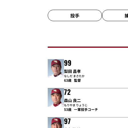
投手
99
梨田 昌孝
なしだ まさたか
63歳
監督
72
森山 良二
もりやま りょうじ
53歳
一軍投手コーチ
97