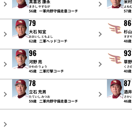
真喜志 康永
米村
まきし やすなが
よねむ
56歳
一軍内野守備走塁コーチ
57歳
79
86
大石 知宜
杉山
おおいし ともよし
すぎや
62歳
二軍ヘッドコーチ
48歳
96
93
河野 亮
草野
かわの りょう
くさの
45歳
二軍打撃コーチ
40歳
78
87
立石 充男
酒井
たていし みつお
さかい
59歳
二軍内野守備走塁コーチ
46歳