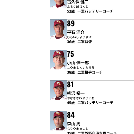
古久保 健二
ふるくぼ けんじ
52歳
一軍バッテリーコーチ
89
平石 洋介
ひらいし ようすけ
36歳
二軍監督
75
小山 伸一郎
こやま しんいちろう
38歳
二軍投手コーチ
81
柳沢 裕一
やなぎさわ ゆういち
45歳
二軍バッテリーコーチ
84
森山 周
もりやま まこと
35歳
二軍外野守備走塁コーチ