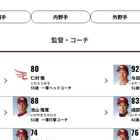
捕手
内野手
外野手
監督・
コーチ
80
92
仁村 徹
与田
にむら とおる
よだ 
55歳
一軍ヘッドコーチ
51歳
88
83
池山 隆寛
礒部
いけやま たかひろ
いそべ
51歳
一軍打撃コーチ
42歳
74
76