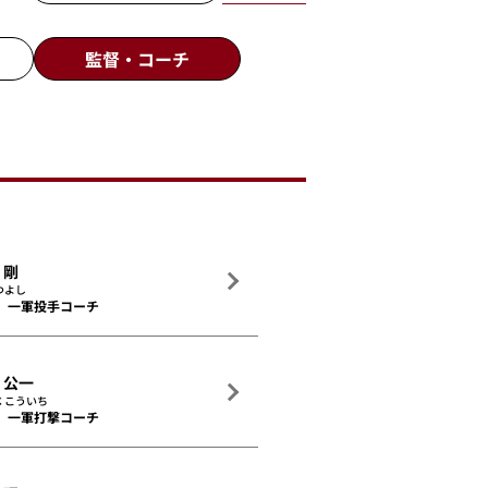
監督・
コーチ
 剛
つよし
一軍投手コーチ
 公一
 こういち
一軍打撃コーチ