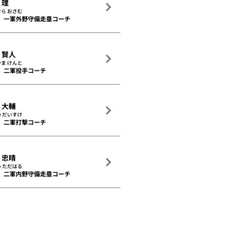
 理
ら おさむ
一軍外野守備走塁コーチ
 賢人
ま けんと
二軍投手コーチ
 大輔
 だいすけ
二軍打撃コーチ
 忠晴
 ただはる
二軍内野守備走塁コーチ