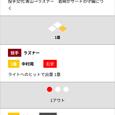
投手交代:青山→ラズナー 岩崎がサードの守備につ
く
1塁
投手
ラズナー
1番
中村晃
右安
ライトへのヒットで出塁 1塁
1アウト