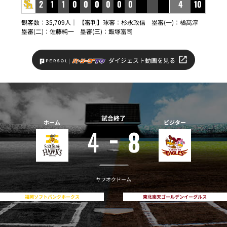
2
1
1
0
0
0
0
0
0
4
10
観客数：35,709人｜ 【審判】球審：杉永政信 塁審(一)：橘髙淳
塁審(二)：佐藤純一 塁審(三)：飯塚富司
ダイジェスト動画を見る
試合終了
ホーム
ビジター
4
8
ヤフオクドーム
福岡ソフトバンクホークス
東北楽天ゴールデンイーグルス