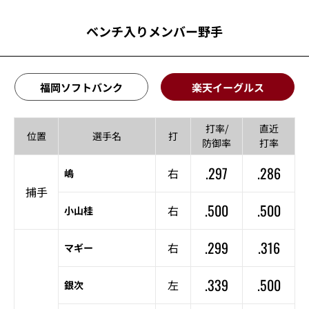
ベンチ入りメンバー野手
福岡ソフトバンク
楽天イーグルス
打率/
直近
位置
選手名
打
防御率
打率
.297
.286
右
嶋
捕手
.500
.500
右
小山桂
.299
.316
右
マギー
.339
.500
左
銀次