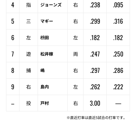
4
.238
.095
指
右
ジョーンズ
5
.299
.316
三
右
マギー
6
.182
.182
左
左
枡田
7
.247
.250
遊
両
松井稼
8
.297
.286
捕
右
嶋
9
.262
.222
右
左
島内
–
3.00
—
投
右
戸村
※直近打率は直近5試合の打率です。