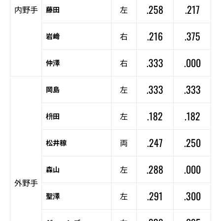
.258
.217
内野手
左
藤田
.216
.375
右
岩﨑
.333
.000
右
仲澤
.333
.333
左
岡島
.182
.182
左
枡田
.247
.250
両
松井稼
.288
.000
左
森山
外野手
.291
.300
左
聖澤