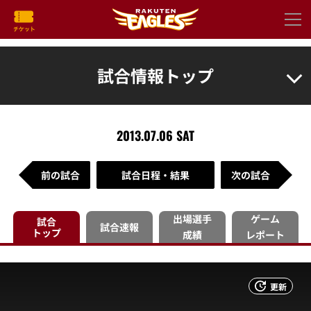
試合情報トップ
2013.07.06 SAT
前の試合
試合日程・結果
次の試合
出場選手
ゲーム
試合
試合速報
トップ
成績
レポート
更新