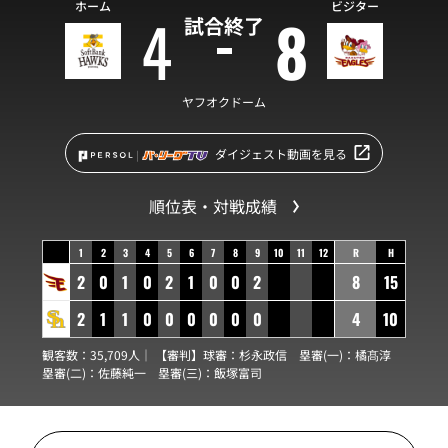
ホーム
ビジター
4
8
試合終了
ヤフオクドーム
ダイジェスト動画を見る
順位表・対戦成績
1
2
3
4
5
6
7
8
9
10
11
12
R
H
2
0
1
0
2
1
0
0
2
8
15
2
1
1
0
0
0
0
0
0
4
10
観客数：35,709人｜ 【審判】球審：
杉永政信
塁審(一)：
橘髙淳
塁審(二)：
佐藤純一
塁審(三)：
飯塚富司