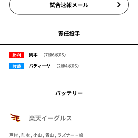
試合速報メール
責任投手
則本
（7勝6敗0S）
勝利
パディーヤ
（2勝4敗0S）
敗戦
バッテリー
楽天イーグルス
戸村 ,
則本
, 小山 , 青山 , ラズナー – 嶋