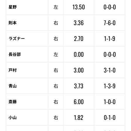
13.50
0-0-0
左
星野
3.36
7-6-0
右
則本
2.70
1-1-9
右
ラズナー
0.00
0-0-0
左
長谷部
3.00
3-1-0
右
戸村
3.73
1-3-9
右
青山
6.00
1-0-0
右
斎藤
1.82
0-1-0
右
小山