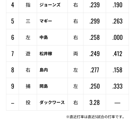
4
.239
.190
指
右
ジョーンズ
5
.299
.263
三
右
マギー
6
.258
.000
左
右
中島
7
.249
.412
遊
両
松井稼
8
.277
.158
右
左
島内
9
.250
.333
捕
左
岡島
–
3.28
—
投
右
ダックワース
※直近打率は直近5試合の打率です。