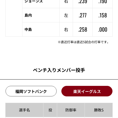
.239
.190
右
ジョーンズ
.277
.158
左
島内
.258
.000
右
中島
※直近打率は直近5試合の打率です。
ベンチ入りメンバー投手
福岡ソフトバンク
楽天イーグルス
選手名
投
防御率
勝敗S