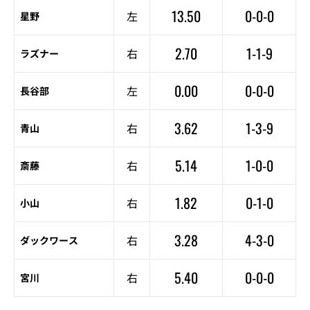
13.50
0-0-0
左
星野
2.70
1-1-9
右
ラズナー
0.00
0-0-0
左
長谷部
3.62
1-3-9
右
青山
5.14
1-0-0
右
斎藤
1.82
0-1-0
右
小山
3.28
4-3-0
右
ダックワース
5.40
0-0-0
右
宮川