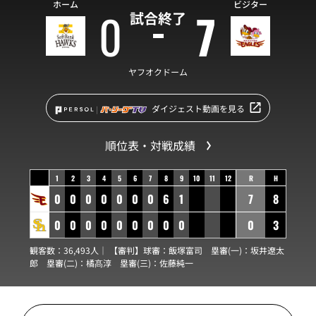
ホーム
ビジター
0
7
試合終了
ヤフオクドーム
ダイジェスト動画を見る
順位表・対戦成績
1
2
3
4
5
6
7
8
9
10
11
12
R
H
0
0
0
0
0
0
0
6
1
7
8
0
0
0
0
0
0
0
0
0
0
3
観客数：36,493人｜ 【審判】球審：
飯塚富司
塁審(一)：
坂井遼太
郎
塁審(二)：
橘髙淳
塁審(三)：
佐藤純一