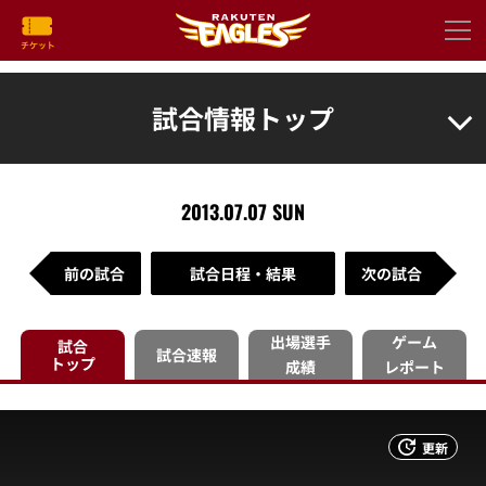
試合情報トップ
2013.07.07 SUN
前の試合
試合日程・結果
次の試合
出場選手
ゲーム
試合
試合速報
トップ
成績
レポート
更新