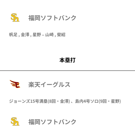
福岡ソフトバンク
帆足 , 金澤 , 星野 – 山崎 , 斐紹
本塁打
楽天イーグルス
ジョーンズ
15号満塁
(8回・
金澤
)
、
島内
4号ソロ
(9回・
星野
)
福岡ソフトバンク