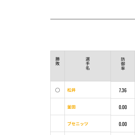
勝
選
防
敗
手
御
名
率
○
7.36
松井
0.00
釜田
0.00
ブセニッツ