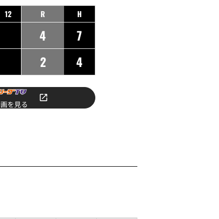
12
R
H
4
7
2
4
動画を見る