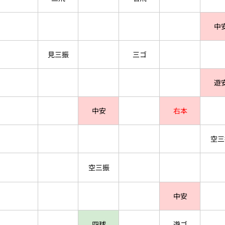
中
見三振
三ゴ
遊
中安
右本
空三
空三振
中安
四球
遊ゴ