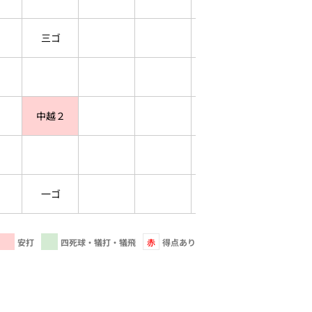
三ゴ
中越２
一ゴ
安打
四死球・犠打・犠飛
赤
得点あり