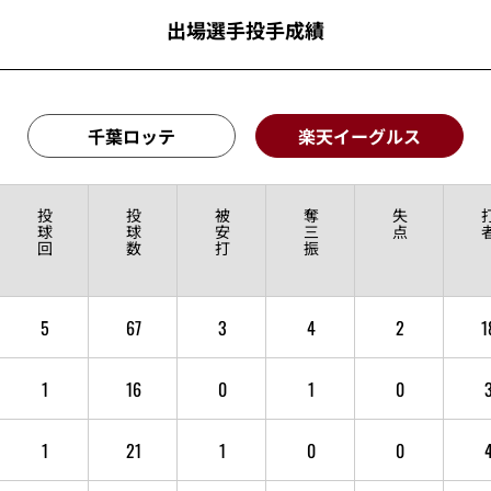
出場選手投手成績
千葉ロッテ
楽天イーグルス
投
投
被
奪
失
球
球
安
三
点
回
数
打
振
5
67
3
4
2
1
1
16
0
1
0
1
21
1
0
0