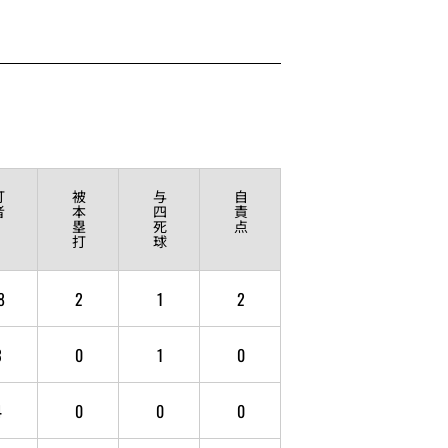
打
被
与
自
者
本
四
責
塁
死
点
打
球
8
2
1
2
3
0
1
0
4
0
0
0