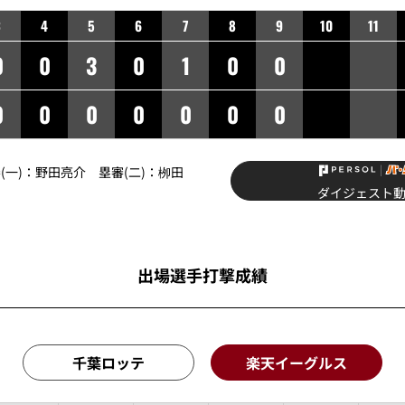
3
4
5
6
7
8
9
10
11
0
0
3
0
1
0
0
0
0
0
0
0
0
0
一)：
野田亮介
塁審(二)：
栁田
ダイジェスト
出場選手打撃成績
千葉ロッテ
楽天イーグルス