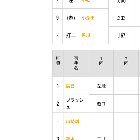
-
左
.500
9
(
遊
)
.333
小深田
-
打
二
.167
黒川
打
選
1
2
順
手
回
回
名
1
辰己
左飛
ブラッシ
2
遊ゴ
ュ
-
山崎剛
3
鈴木
二ゴ