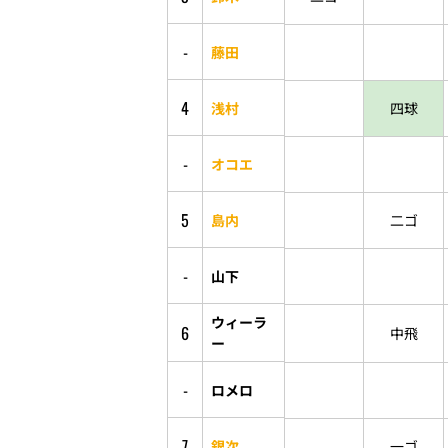
-
藤田
4
浅村
四球
-
オコエ
5
島内
二ゴ
-
山下
ウィーラ
6
中飛
ー
-
ロメロ
7
銀次
一ゴ