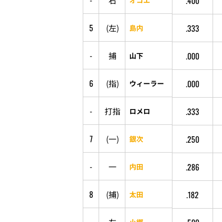
-
右
.400
5
(
左
)
.333
島内
-
捕
.000
山下
6
(
指
)
.000
ウィーラー
-
打
指
.333
ロメロ
7
(
一
)
.250
銀次
-
一
.286
内田
8
(
捕
)
.182
太田
小郷