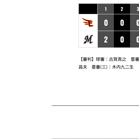
1
2
0
0
2
0
【審判】球審：
古賀真之
塁審(
昌夫
塁審(三)：
木内九二生