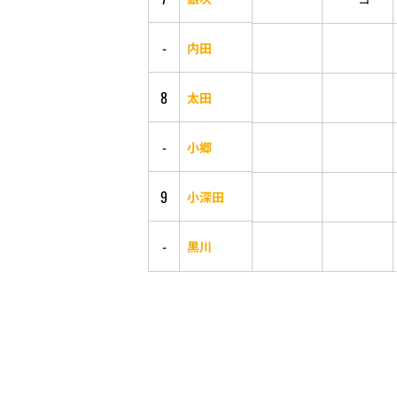
-
内田
8
太田
-
小郷
9
小深田
-
黒川