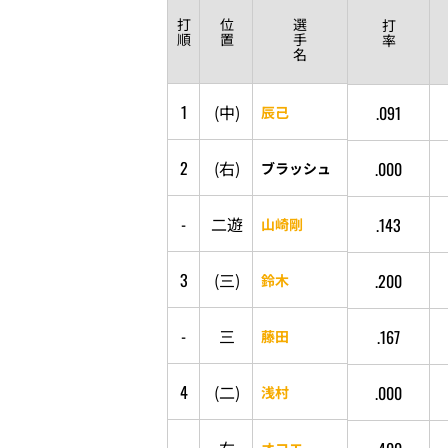
打
位
選
打
順
置
手
率
名
1
(
中
)
.091
辰己
2
(
右
)
.000
ブラッシュ
-
二
遊
.143
山崎剛
3
(
三
)
.200
鈴木
-
三
.167
藤田
4
(
二
)
.000
浅村
オコエ