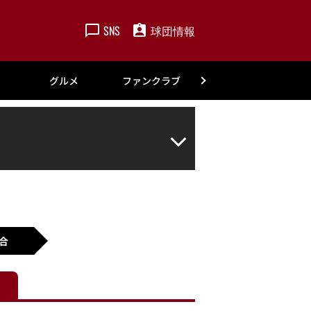
SNS
球団情報
楽天
グルメ
ファンクラブ
アカデミー
合