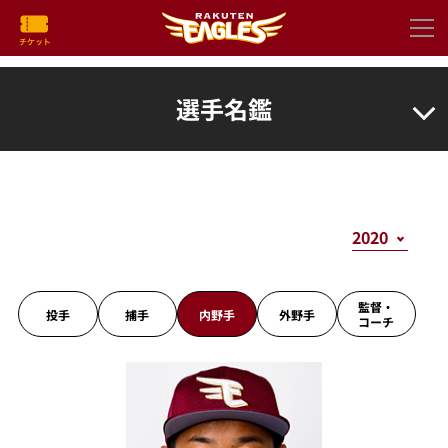
選手名鑑
監督・
投手
捕手
内野手
外野手
コーチ