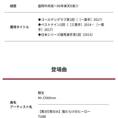
経歴
盛岡中央高～06年楽天D高③
◆ゴールデングラブ賞1回（［一塁手］2017）
◆ベストナイン2回（［三塁手］2014・［一塁
獲得タイトル
手］2017）
◆日本シリーズ優秀選手賞1回（2013）
登場曲
蘇生
Mr.Children
曲名
アーティスト名
【第3打席のみ】傷だらけのヒーロー
TUBE