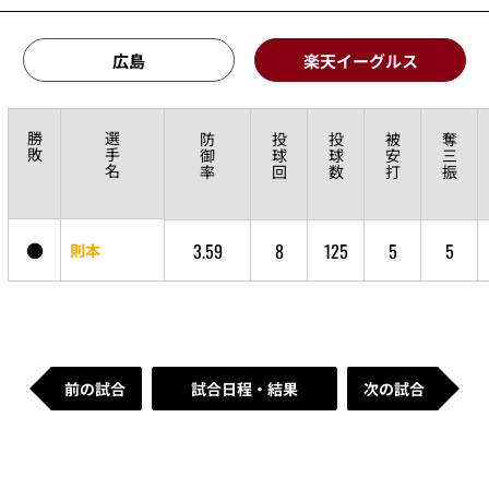
広島
楽天イーグルス
勝
選
防
投
投
被
奪
敗
手
御
球
球
安
三
名
率
回
数
打
振
●
3.59
8
125
5
5
則本
前の試合
試合日程・結果
次の試合