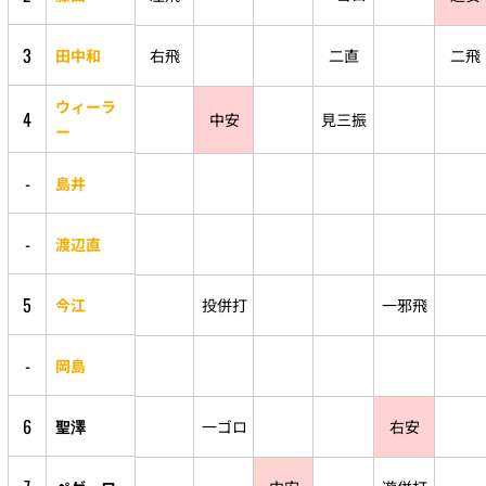
3
田中和
右飛
二直
二飛
ウィーラ
4
中安
見三振
ー
-
島井
-
渡辺直
5
今江
投併打
一邪飛
-
岡島
6
聖澤
一ゴロ
右安