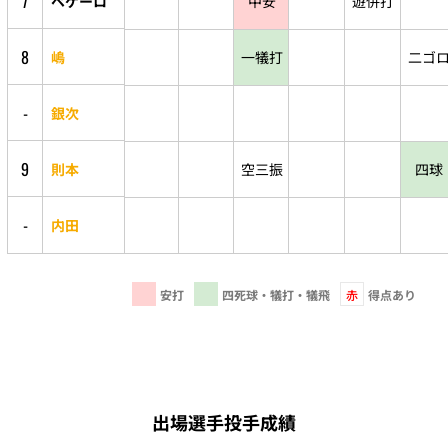
7
ペゲーロ
中安
遊併打
8
嶋
一犠打
二ゴ
-
銀次
9
則本
空三振
四球
-
内田
安打
四死球・犠打・犠飛
赤
得点あり
出場選手投手成績