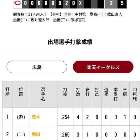
0
0
0
0
0
0
2
0
X
2
5
観客数：31,494人｜ 【審判】球審：
中村稔
塁審(一)：
敷田直人
塁審(二)：
坂井遼太郎
塁審(三)：
飯塚富司
出場選手打撃成績
広島
楽天イーグルス
打
位
選
打
打
安
打
盗
本
三
四
順
置
手
率
数
打
点
塁
塁
振
死
名
打
球
1
(
遊
)
.254
4
2
0
0
0
1
0
茂木
2
(
二
)
.265
3
1
0
0
0
0
0
藤田