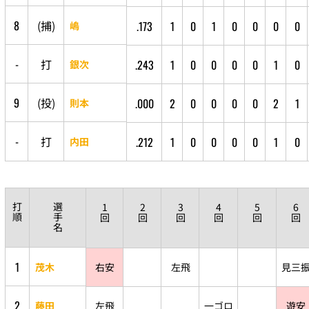
8
(
捕
)
.173
1
0
1
0
0
0
0
嶋
-
打
.243
1
0
0
0
0
1
0
銀次
9
(
投
)
.000
2
0
0
0
0
2
1
則本
-
打
.212
1
0
0
0
0
1
0
内田
打
選
1
2
3
4
5
6
順
手
回
回
回
回
回
回
名
1
茂木
右安
左飛
見三
2
藤田
左飛
一ゴロ
遊安