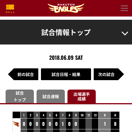
試合情報トップ
2018.06.09 SAT
前の試合
試合日程・結果
次の試合
試合
出場選手
試合速報
成績
トップ
1
2
3
4
5
6
7
8
9
10
11
12
R
H
0
0
0
0
0
0
1
0
0
1
8