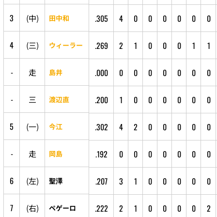
3
(
中
)
.305
4
0
0
0
0
0
0
田中和
4
(
三
)
.269
2
1
0
0
0
1
1
ウィーラー
-
走
.000
0
0
0
0
0
0
0
島井
-
三
.200
1
0
0
0
0
0
0
渡辺直
5
(
一
)
.302
4
2
0
0
0
0
0
今江
-
走
.192
0
0
0
0
0
0
0
岡島
6
(
左
)
.207
3
1
0
0
0
0
0
聖澤
7
(
右
)
.222
2
1
0
0
0
0
2
ペゲーロ