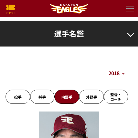
選手名鑑
監督・
投手
捕手
内野手
外野手
コーチ