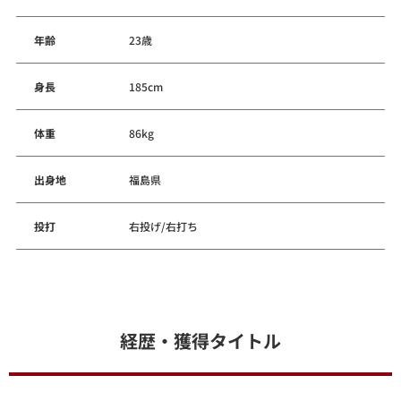
年齢
23歳
身長
185cm
体重
86kg
出身地
福島県
投打
右投げ/右打ち
経歴・獲得タイトル