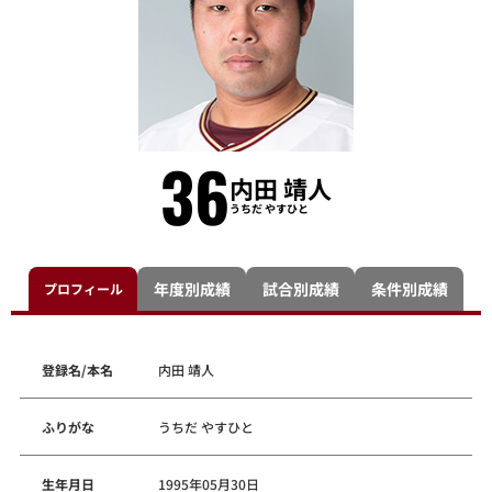
36
内田 靖人
うちだ やすひと
年度別成績
試合別成績
条件別成績
プロフィール
登録名/本名
内田 靖人
ふりがな
うちだ やすひと
生年月日
1995年05月30日