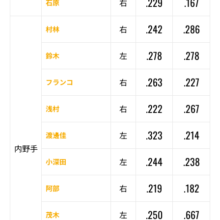
.229
.167
右
石原
.242
.286
右
村林
.278
.278
左
鈴木
.263
.227
右
フランコ
.222
.267
右
浅村
.323
.214
左
渡邊佳
内野手
.244
.238
左
小深田
.219
.182
右
阿部
.250
.667
左
茂木