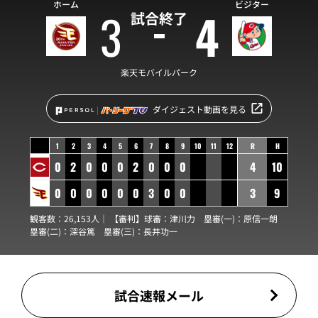
ホーム
ビジター
3
4
試合終了
楽天モバイルパーク
ダイジェスト動画を見る
1
2
3
4
5
6
7
8
9
10
11
12
R
H
0
2
0
0
0
2
0
0
0
4
10
0
0
0
0
0
0
3
0
0
3
9
観客数：26,153人｜ 【審判】球審：
津川力
塁審(一)：
原信一朗
塁審(二)：
深谷篤
塁審(三)：
長井功一
試合速報メール