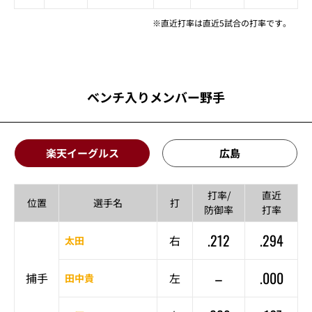
※直近打率は直近5試合の打率です。
ベンチ入りメンバー野手
楽天イーグルス
広島
打率/
直近
位置
選手名
打
防御率
打率
.212
.294
右
太田
–
.000
捕手
左
田中貴