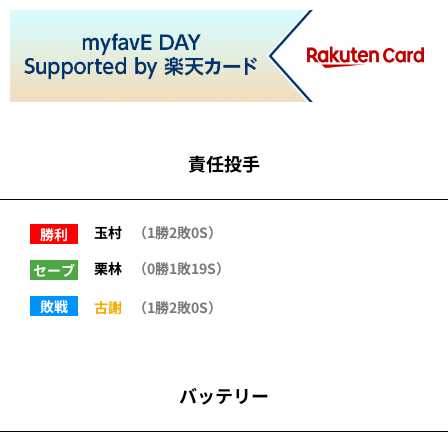
責任投手
玉村
（1勝2敗0S）
勝利
栗林
（0勝1敗19S）
セーブ
敗戦
古謝
（1勝2敗0S）
バッテリー