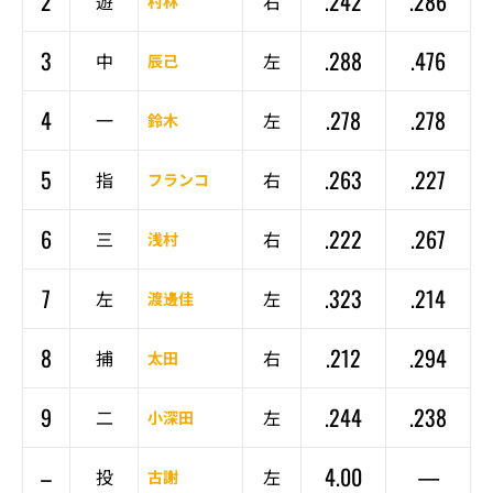
2
.242
.286
遊
右
村林
3
.288
.476
中
左
辰己
4
.278
.278
一
左
鈴木
5
.263
.227
指
右
フランコ
6
.222
.267
三
右
浅村
7
.323
.214
左
左
渡邊佳
8
.212
.294
捕
右
太田
9
.244
.238
二
左
小深田
–
4.00
—
投
左
古謝