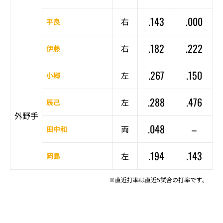
.143
.000
右
平良
.182
.222
右
伊藤
.267
.150
左
小郷
.288
.476
左
辰己
外野手
.048
–
両
田中和
.194
.143
左
岡島
※直近打率は直近5試合の打率です。