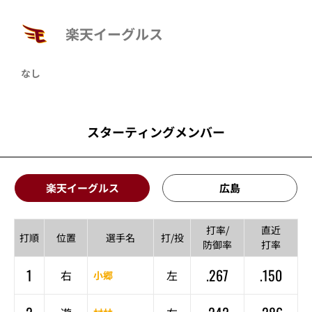
楽天イーグルス
なし
スターティングメンバー
楽天イーグルス
広島
打率/
直近
打順
位置
選手名
打/投
防御率
打率
1
.267
.150
右
左
小郷