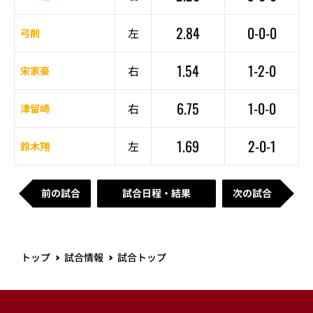
2.84
0-0-0
左
弓削
1.54
1-2-0
右
宋家豪
6.75
1-0-0
右
津留崎
1.69
2-0-1
左
鈴木翔
前の試合
試合日程・結果
次の試合
トップ
試合情報
試合トップ