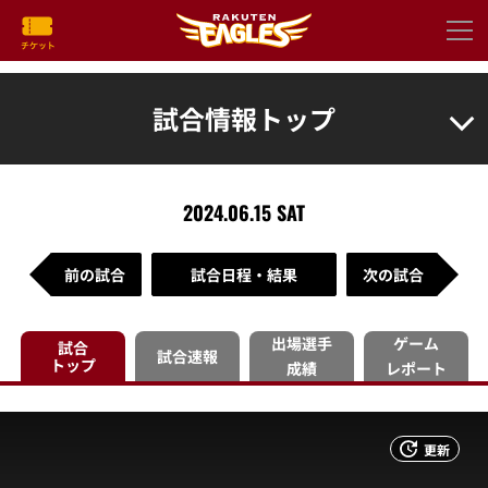
試合情報トップ
2024.06.15 SAT
前の試合
試合日程・結果
次の試合
出場選手
ゲーム
試合
試合速報
トップ
成績
レポート
更新