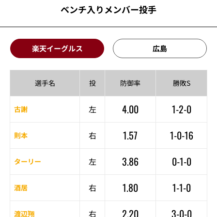
ベンチ入りメンバー投手
楽天イーグルス
広島
選手名
投
防御率
勝敗S
4.00
1-2-0
左
古謝
1.57
1-0-16
右
則本
3.86
0-1-0
左
ターリー
1.80
1-1-0
右
酒居
2.20
3-0-0
右
渡辺翔