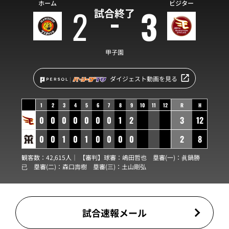
ホーム
ビジター
2
3
試合終了
甲子園
ダイジェスト動画を見る
1
2
3
4
5
6
7
8
9
10
11
12
R
H
0
0
0
0
0
0
0
1
2
3
12
0
0
1
0
1
0
0
0
0
2
8
観客数：42,615人｜ 【審判】球審：
嶋田哲也
塁審(一)：
眞鍋勝
已
塁審(二)：
森口壽樹
塁審(三)：
土山剛弘
試合速報メール