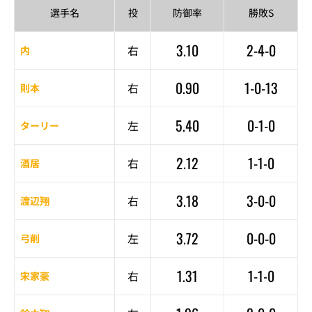
選手名
投
防御率
勝敗S
3.10
2-4-0
右
内
0.90
1-0-13
右
則本
5.40
0-1-0
左
ターリー
2.12
1-1-0
右
酒居
3.18
3-0-0
右
渡辺翔
3.72
0-0-0
左
弓削
1.31
1-1-0
右
宋家豪