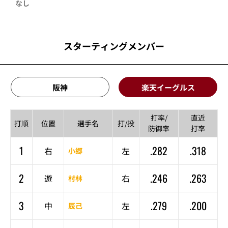
なし
スターティングメンバー
阪神
楽天イーグルス
打率/
直近
打順
位置
選手名
打/投
防御率
打率
1
.282
.318
右
左
小郷
2
.246
.263
遊
右
村林
3
.279
.200
中
左
辰己