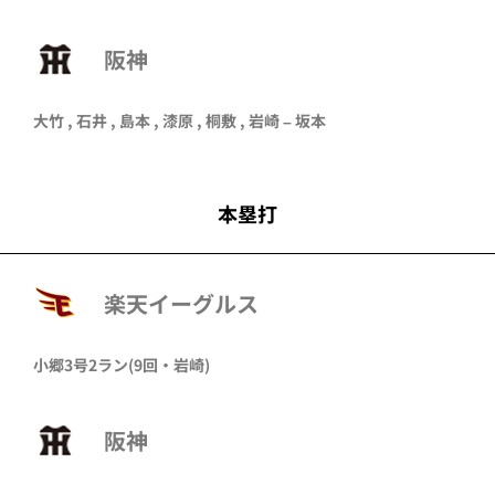
阪神
大竹 , 石井 , 島本 , 漆原 , 桐敷 , 岩崎 – 坂本
本塁打
楽天イーグルス
小郷
3号2ラン
(9回・
岩崎
)
阪神