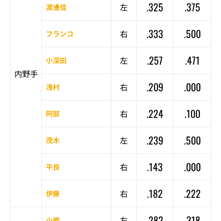
.325
.375
左
渡邊佳
.333
.500
右
フランコ
.257
.471
左
小深田
内野手
.209
.000
右
浅村
.224
.100
右
阿部
.239
.500
左
茂木
.143
.000
右
平良
.182
.222
右
伊藤
.282
.318
左
小郷