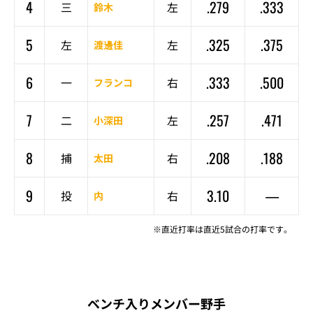
4
.279
.333
三
左
鈴木
5
.325
.375
左
左
渡邊佳
6
.333
.500
一
右
フランコ
7
.257
.471
二
左
小深田
8
.208
.188
捕
右
太田
9
3.10
—
投
右
内
※直近打率は直近5試合の打率です。
ベンチ入りメンバー野手