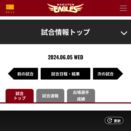
試合情報トップ
2024.06.05 WED
前の試合
試合日程・結果
次の試合
出場選手
試合
試合速報
トップ
成績
更新