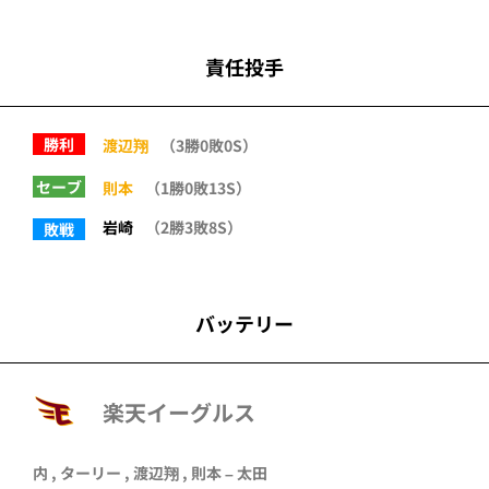
責任投手
勝利
渡辺翔
（3勝0敗0S）
セーブ
則本
（1勝0敗13S）
岩崎
（2勝3敗8S）
敗戦
バッテリー
楽天イーグルス
内
,
ターリー
,
渡辺翔
,
則本
–
太田