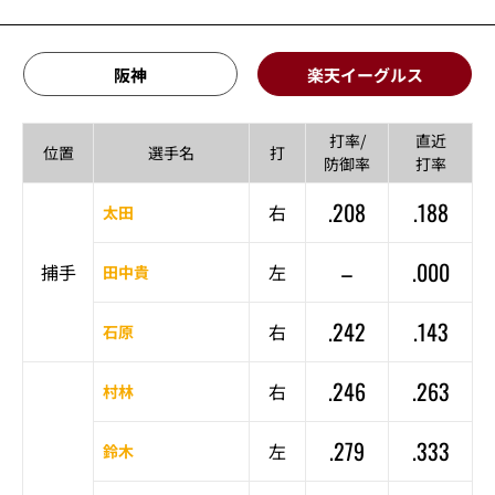
阪神
楽天イーグルス
打率/
直近
位置
選手名
打
防御率
打率
.208
.188
右
太田
–
.000
捕手
左
田中貴
.242
.143
右
石原
.246
.263
右
村林
.279
.333
左
鈴木