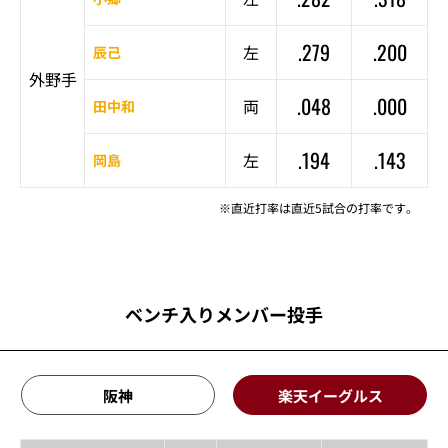
.279
.200
左
辰己
外野手
.048
.000
両
田中和
.194
.143
左
岡島
※直近打率は直近5試合の打率です。
ベンチ入りメンバー投手
阪神
楽天イーグルス