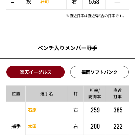
–
5.68
—
投
右
荘司
※直近打率は直近5試合の打率です。
ベンチ入りメンバー野手
楽天イーグルス
福岡ソフトバンク
打率/
直近
位置
選手名
打
防御率
打率
.259
.385
右
石原
.200
.222
捕手
右
太田