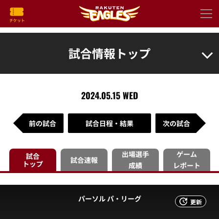
試合情報トップ
2024.05.15 WED
前の試合
試合日程・結果
次の試合
出場選手
ゲーム
試合
試合速報
トップ
成績
レポート
パーソル パ・リーグ
更新