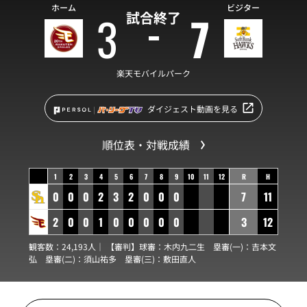
ホーム
ビジター
3
7
試合終了
楽天モバイルパーク
ダイジェスト動画を見る
順位表・対戦成績
1
2
3
4
5
6
7
8
9
10
11
12
R
H
0
0
0
2
3
2
0
0
0
7
11
2
0
0
1
0
0
0
0
0
3
12
観客数：24,193人｜ 【審判】球審：
木内九二生
塁審(一)：
吉本文
弘
塁審(二)：
須山祐多
塁審(三)：
敷田直人