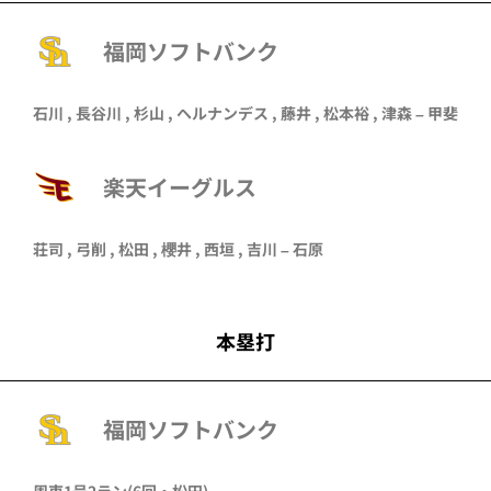
福岡ソフトバンク
石川
,
長谷川
,
杉山
,
ヘルナンデス
,
藤井
,
松本裕
,
津森
–
甲斐
楽天イーグルス
荘司
,
弓削
,
松田
,
櫻井
,
西垣
,
吉川
–
石原
本塁打
福岡ソフトバンク
周東
1号2ラン
(6回・
松田
)