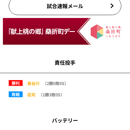
試合速報メール
責任投手
勝利
長谷川
（2勝0敗0S）
敗戦
荘司
（1勝3敗0S）
バッテリー