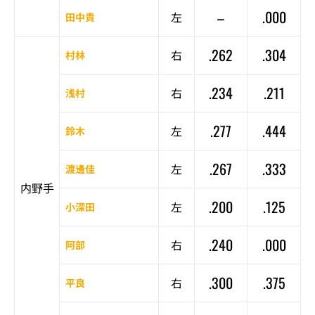
–
.000
左
田中貴
.262
.304
右
村林
.234
.211
右
浅村
.277
.444
左
鈴木
.267
.333
左
渡邊佳
内野手
.200
.125
左
小深田
.240
.000
右
阿部
.300
.375
右
平良