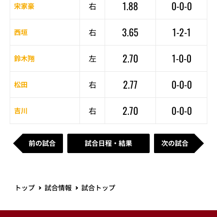
1.88
0-0-0
右
宋家豪
3.65
1-2-1
右
西垣
2.70
1-0-0
左
鈴木翔
2.77
0-0-0
右
松田
2.70
0-0-0
右
吉川
前の試合
試合日程・結果
次の試合
トップ
試合情報
試合トップ