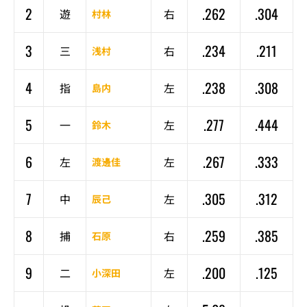
2
.262
.304
遊
右
村林
3
.234
.211
三
右
浅村
4
.238
.308
指
左
島内
5
.277
.444
一
左
鈴木
6
.267
.333
左
左
渡邊佳
7
.305
.312
中
左
辰己
8
.259
.385
捕
右
石原
9
.200
.125
二
左
小深田