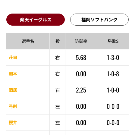
楽天イーグルス
福岡ソフトバンク
選手名
投
防御率
勝敗S
5.68
1-3-0
右
荘司
0.00
1-0-8
右
則本
2.25
1-0-0
右
酒居
0.00
0-0-0
左
弓削
0.00
0-0-0
左
櫻井