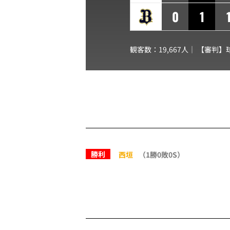
0
1
観客数：19,667人｜ 【審判】
勝利
西垣
（1勝0敗0S）