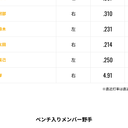
.310
右
阿部
.231
左
鈴木
.214
右
太田
.250
左
辰己
4.91
右
岸
※直近打率は直
ベンチ入りメンバー野手