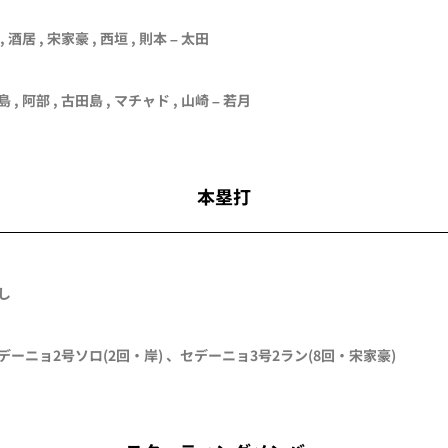
,
酒居
,
宋家豪
,
西垣
,
則本
–
太田
島
,
阿部
,
古田島
,
マチャド
,
山崎
–
若月
本塁打
し
デーニョ
2号ソロ
(2回・
岸
)
、
セデーニョ
3号2ラン
(8回・
宋家豪
)