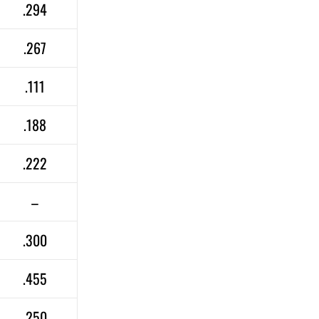
.294
.267
.111
.188
.222
–
.300
.455
.250