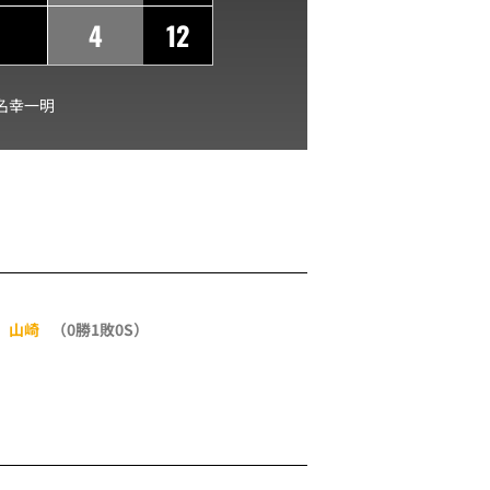
4
12
名幸一明
山崎
（0勝1敗0S）