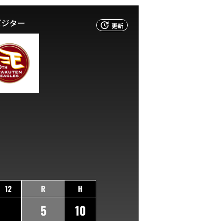
ビジター
更新
12
R
H
5
10