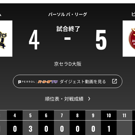
ム
パーソル パ・リーグ
4
5
試合終了
京セラD大阪
ダイジェスト動画を見る
順位表・対戦成績
3
4
5
6
7
8
9
10
11
1
0
3
0
0
0
0
1