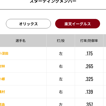
スターティングメンバー
オリックス
楽天イーグルス
選手名
打/投
打率/
防御率
.175
左
小深田
.265
右
村林
.325
左
小郷
.139
右
浅村
.357
左
岡島