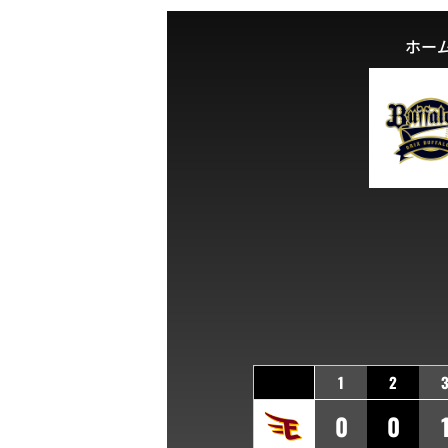
ホー
1
2
0
0