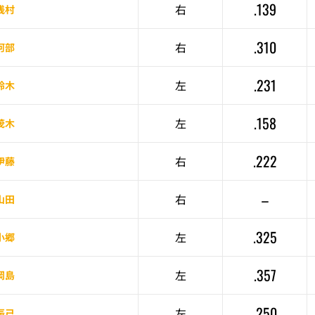
.139
右
浅村
.310
右
阿部
.231
左
鈴木
.158
左
茂木
.222
右
伊藤
–
右
山田
.325
左
小郷
.357
左
岡島
.250
左
辰己