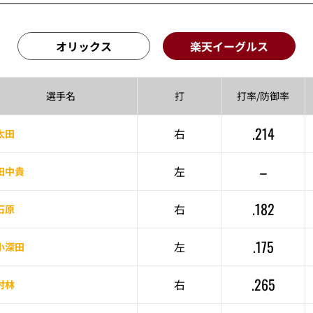
オリックス
楽天イーグルス
選手名
打
打率/
防御率
.214
右
太田
–
左
田中貴
.182
右
石原
.175
左
小深田
.265
右
村林