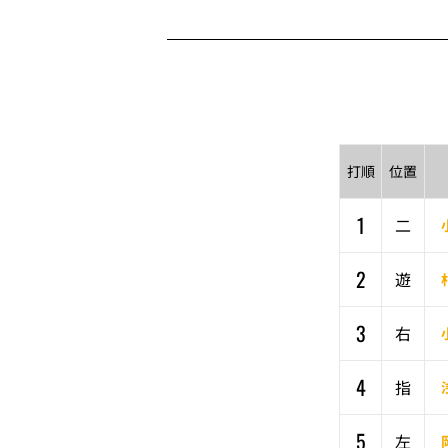
打順
位置
1
二
2
遊
3
右
4
指
5
左