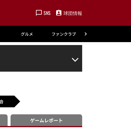
SNS
球団情報
楽天
グルメ
ファンクラブ
アカデミー
合
ゲーム
レポート