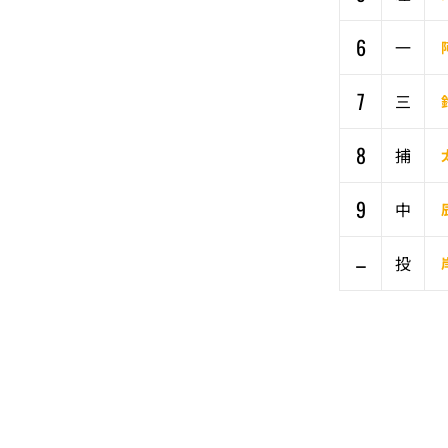
6
一
7
三
8
捕
9
中
–
投