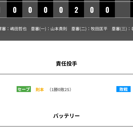
1
0
0
0
0
2
0
0
球審：
嶋田哲也
塁審(一)：
山本貴則
塁審(二)：
牧田匡平
塁審(三)：
責任投手
セーブ
敗戦
則本
（1勝0敗2S）
バッテリー