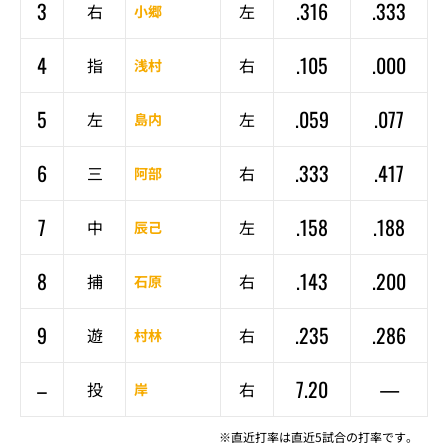
3
.316
.333
右
左
小郷
4
.105
.000
指
右
浅村
5
.059
.077
左
左
島内
6
.333
.417
三
右
阿部
7
.158
.188
中
左
辰己
8
.143
.200
捕
右
石原
9
.235
.286
遊
右
村林
–
7.20
—
投
右
岸
※直近打率は直近5試合の打率です。