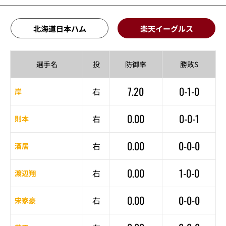
北海道日本ハム
楽天イーグルス
選手名
投
防御率
勝敗S
7.20
0-1-0
右
岸
0.00
0-0-1
右
則本
0.00
0-0-0
右
酒居
0.00
1-0-0
右
渡辺翔
0.00
0-0-0
右
宋家豪