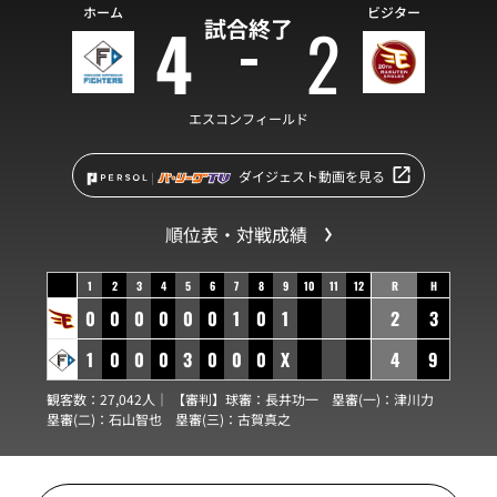
ホーム
ビジター
4
2
試合終了
エスコンフィールド
ダイジェスト動画を見る
順位表・対戦成績
1
2
3
4
5
6
7
8
9
10
11
12
R
H
0
0
0
0
0
0
1
0
1
2
3
1
0
0
0
3
0
0
0
X
4
9
観客数：27,042人｜ 【審判】球審：
長井功一
塁審(一)：
津川力
塁審(二)：
石山智也
塁審(三)：
古賀真之