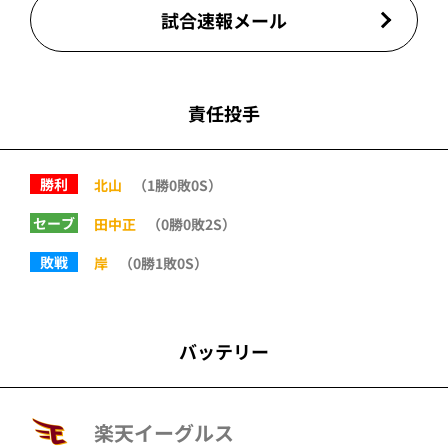
試合速報メール
責任投手
勝利
北山
（1勝0敗0S）
セーブ
田中正
（0勝0敗2S）
敗戦
岸
（0勝1敗0S）
バッテリー
楽天イーグルス