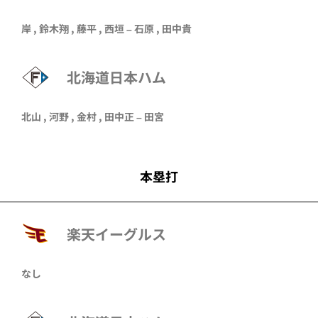
岸
,
鈴木翔
,
藤平
,
西垣
–
石原
,
田中貴
北海道日本ハム
北山
,
河野
,
金村
,
田中正
–
田宮
本塁打
楽天イーグルス
なし