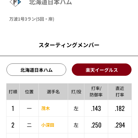
北海道日本ハム
万波
1号3ラン
(5回・
岸
)
スターティングメンバー
北海道日本ハム
楽天イーグルス
打率/
直近
打順
位置
選手名
打/投
防御率
打率
1
.143
.182
一
左
茂木
2
.250
.294
二
左
小深田