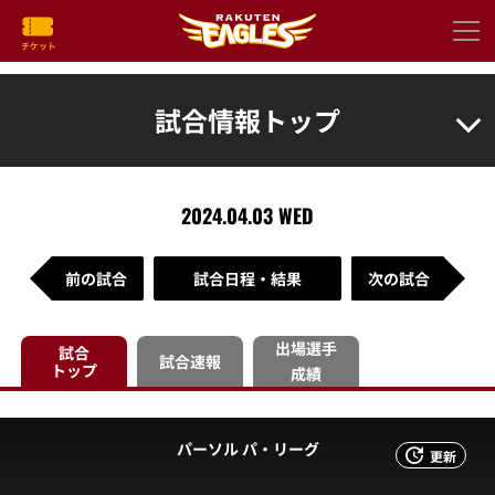
試合情報トップ
2024.04.03 WED
前の試合
試合日程・結果
次の試合
出場選手
試合
試合速報
トップ
成績
パーソル パ・リーグ
更新