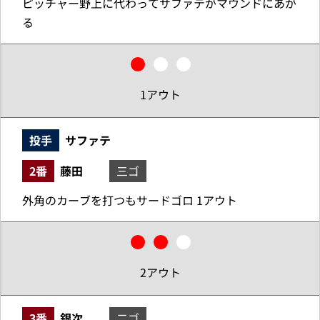
ピッチャー野上に代わってサファテがマウンドにあが
る
1アウト
投手
サファテ
2番
藤田
三ゴ
外角のカーブを打つもサードゴロ 1アウト
2アウト
3番
銀次
二ゴ