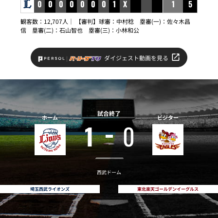
0
0
0
0
0
0
0
1
X
1
5
観客数：12,707人｜ 【審判】球審：中村稔 塁審(一)：佐々木昌
信 塁審(二)：石山智也 塁審(三)：小林和公
ダイジェスト動画を見る
試合終了
ホーム
ビジター
1
0
西武ドーム
埼玉西武ライオンズ
東北楽天ゴールデンイーグルス