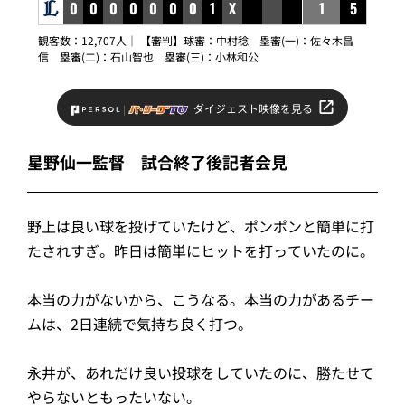
0
0
0
0
0
0
0
1
X
1
5
観客数：12,707人｜ 【審判】球審：中村稔 塁審(一)：佐々木昌
信 塁審(二)：石山智也 塁審(三)：小林和公
ダイジェスト映像を見る
星野仙一監督 試合終了後記者会見
野上は良い球を投げていたけど、ポンポンと簡単に打
たされすぎ。昨日は簡単にヒットを打っていたのに。
本当の力がないから、こうなる。本当の力があるチー
ムは、2日連続で気持ち良く打つ。
永井が、あれだけ良い投球をしていたのに、勝たせて
やらないともったいない。