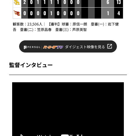
2
0
1
1
1
1
0
0
0
6
13
0
0
0
0
1
0
0
0
0
1
4
観客数：23,506人｜ 【審判】球審：原信一朗 塁審(一)：岩下健
吾 塁審(二)：笠原昌春 塁審(三)：芦原英智
ダイジェスト映像を見る
監督インタビュー