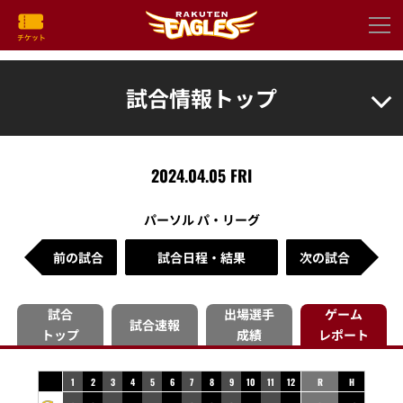
試合情報トップ
2024.04.05 FRI
パーソル パ・リーグ
前の試合
試合日程・結果
次の試合
試合
出場選手
ゲーム
試合速報
トップ
成績
レポート
1
2
3
4
5
6
7
8
9
10
11
12
R
H