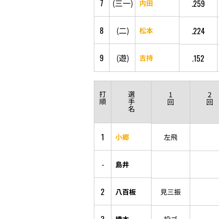
7
(
三
一
)
.259
内田
8
(
二
)
.224
松本
9
(
遊
)
.152
吉持
打
選
1
2
順
手
回
回
名
1
小郷
左飛
-
島井
2
八百板
見三振
橋本