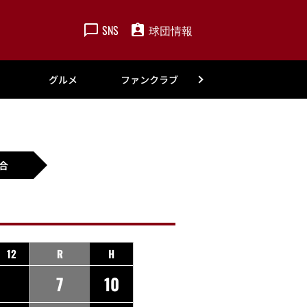
SNS
球団情報
楽天
グルメ
ファンクラブ
アカデミー
合
12
R
H
7
10