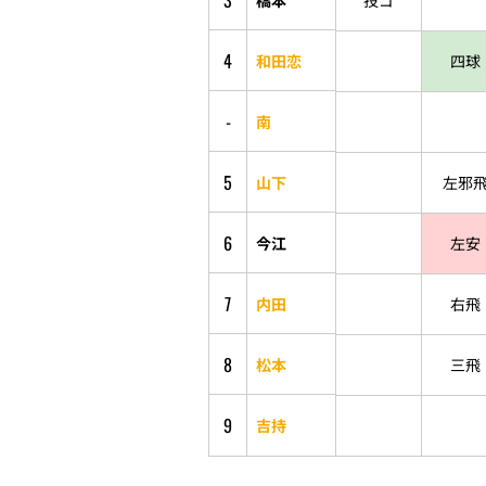
3
投ゴ
4
和田恋
四球
-
南
5
山下
左邪
6
今江
左安
7
内田
右飛
8
松本
三飛
9
吉持