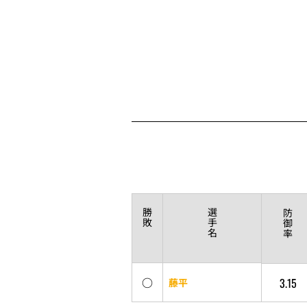
勝
選
防
敗
手
御
名
率
○
3.15
藤平