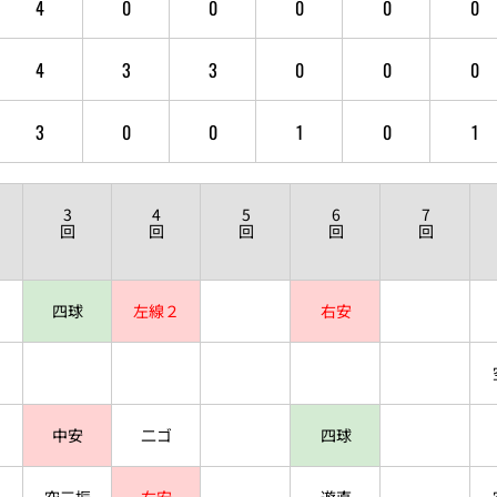
4
0
0
0
0
0
4
3
3
0
0
0
3
0
0
1
0
1
3
4
5
6
7
回
回
回
回
回
四球
左線２
右安
中安
二ゴ
四球