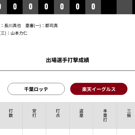
0
0
0
0
0
0
0
審：
長川真也
塁審(一)：
郡司真
三)：
山本力仁
出場選手打撃成績
千葉ロッテ
楽天イーグルス
打
安
打
盗
本
三
数
打
点
塁
塁
振
打