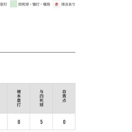
安打
四死球・犠打・犠飛
赤
得点あり
被
与
自
本
四
責
塁
死
点
打
球
0
5
0