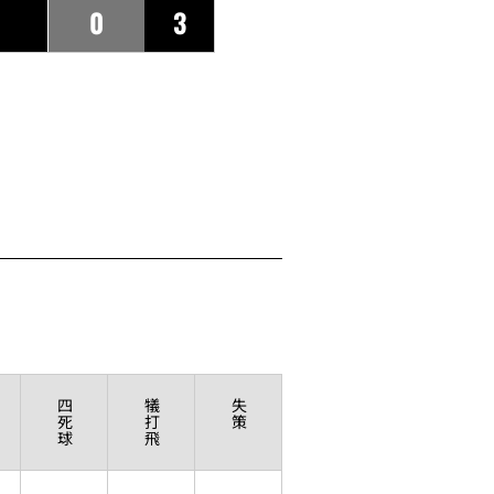
0
3
四
犠
失
死
打
策
球
飛