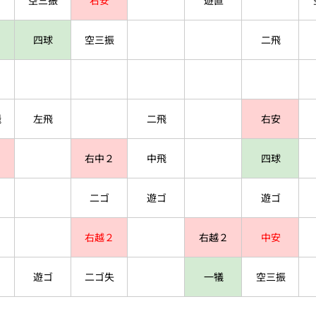
空三振
右安
遊直
四球
空三振
二飛
飛
左飛
二飛
右安
右中２
中飛
四球
二ゴ
遊ゴ
遊ゴ
右越２
右越２
中安
遊ゴ
二ゴ失
一犠
空三振