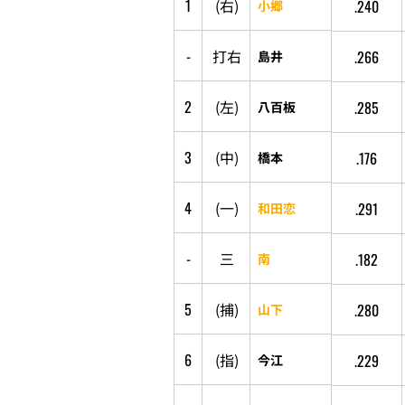
1
(
右
)
.240
小郷
-
打
右
.266
島井
2
(
左
)
.285
八百板
3
(
中
)
.176
橋本
4
(
一
)
.291
和田恋
-
三
.182
南
5
(
捕
)
.280
山下
6
(
指
)
.229
今江