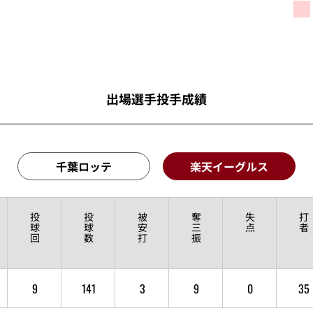
出場選手投手成績
千葉ロッテ
楽天イーグルス
投
投
被
奪
失
打
球
球
安
三
点
者
回
数
打
振
9
141
3
9
0
35