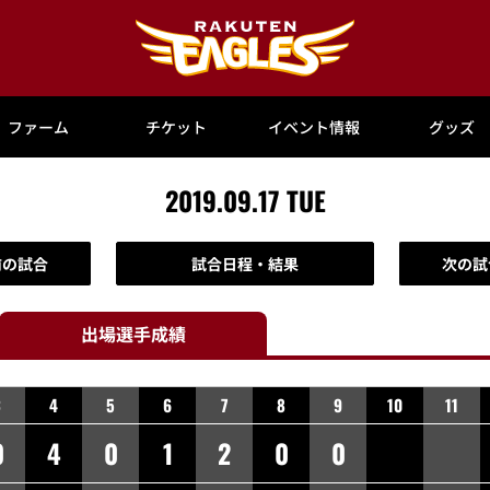
ファーム
チケット
イベント情報
グッズ
2019.09.17 TUE
前の試合
試合日程・結果
次の試
出場選手
成績
3
4
5
6
7
8
9
10
11
0
4
0
1
2
0
0