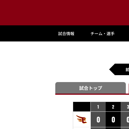
試合情報
チーム・選手
試合
トップ
1
2
0
0