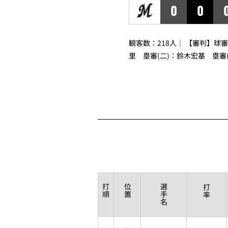
0
0
観客数：218人｜ 【審判】球
里
塁審(二)：
鈴木宏基
塁審(
打
位
選
打
順
置
手
率
名