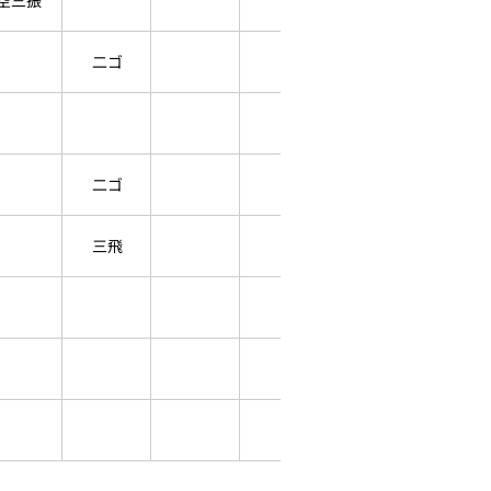
空三振
二ゴ
二ゴ
三飛