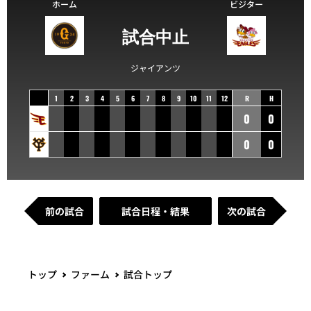
ホーム
ビジター
試合中止
ジャイアンツ
1
2
3
4
5
6
7
8
9
10
11
12
R
H
0
0
0
0
前の試合
試合日程・結果
次の試合
トップ
ファーム
試合トップ