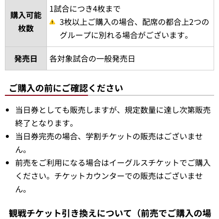
前売：1,000円 ※別途発券手数料がかか
価格
ります
当日：1,500円
席種
球団指定の席種（外野席含む）
対象
高校生以上の学生
1試合につき4枚まで
購入可能
3枚以上ご購入の場合、配席の都合上2つの
枚数
グループに別れる場合がございます。
発売日
各対象試合の一般発売日
ご購入の前にご確認ください
当日券としても販売しますが、規定数量に達し次第販売