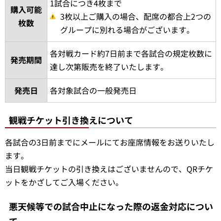
試合日時
「Eチケで購入」ボタンもしくは
こちら
からご
確認ください。
Eチケサイトは2月20日（金）頃更新予定
価格
2,000円～
席種
球団指定の席種（外野席含む）
1試合につき4枚まで
購入可能
3枚以上ご購入の場合、配席の都合上2つの
枚数
グループに別れる場合がございます。
各対戦カード約7日前まで各試合の規定枚数に
発売期間
達し次第販売を終了いたします。
発売日
各対象試合の一般発売日