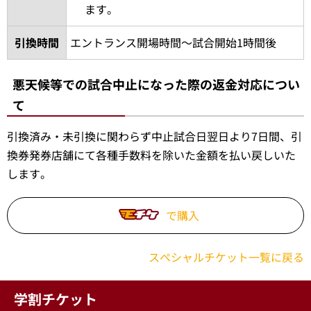
試合当日に引き換え場所で【引換券】を観戦
引換方法
チケットにお引き換えください。その際にド
リンク引換券もお渡しします。
楽天モバイル 最強パーク宮城 イーグルスゲ
ート横 引き換えテント
引換場所
お引き換え場所は変更になる場合がござい
ます。
引換時間
エントランス開場時間～試合開始1時間後
悪天候等での試合中止になった際の返金対応につい
て
引換済み・未引換に関わらず中止試合日翌日より7日間、引
換券発券店舗にて各種手数料を除いた金額を払い戻しいた