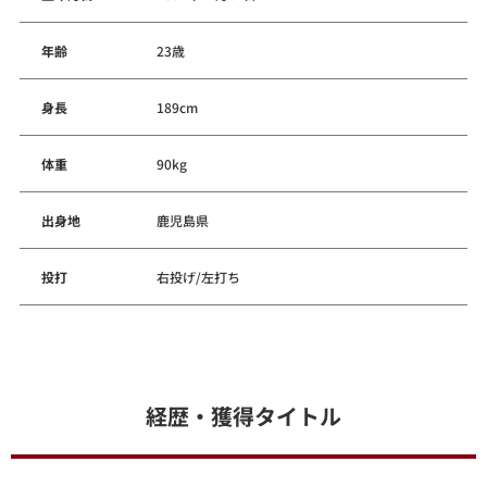
年齢
23歳
身長
189cm
体重
90kg
出身地
鹿児島県
投打
右投げ/左打ち
経歴・獲得タイトル