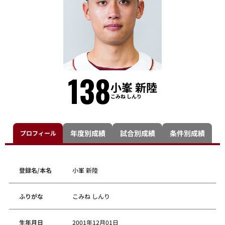
138
小峯 新陸
こみね しんり
年度別成績
試合別成績
条件別成績
プロフィール
登録名/本名
小峯 新陸
ふりがな
こみね しんり
生年月日
2001年12月01日