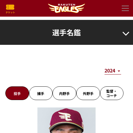
選手名鑑
監督・
投手
捕手
内野手
外野手
コーチ