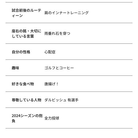
試合前後のルーテ
肩のインナートレーニング
ィーン
座右の銘・大切に
雨垂れ石を穿つ
している言葉
自分の性格
心配症
趣味
ゴルフとコーヒー
好きな食べ物
唐揚げ！
尊敬している人物
ダルビッシュ 有選手
2024シーズンの抱
全力投球
負