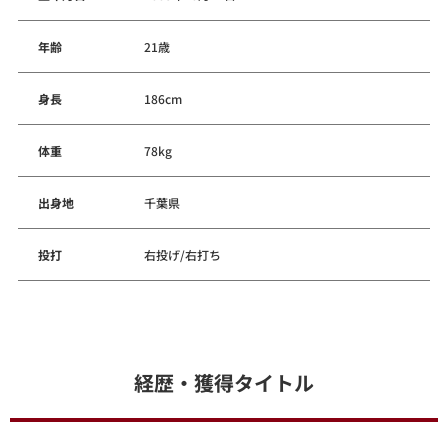
年齢
21歳
身長
186cm
体重
78kg
出身地
千葉県
投打
右投げ/右打ち
経歴・獲得タイトル