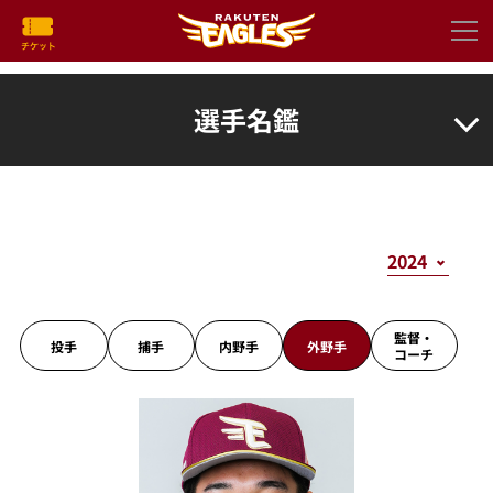
選手名鑑
監督・
投手
捕手
内野手
外野手
コーチ