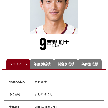
9
吉野 創士
よしの そうし
年度別成績
試合別成績
条件別成績
プロフィール
登録名/本名
吉野 創士
ふりがな
よしの そうし
生年月日
2003年10月27日