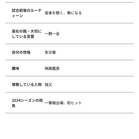
試合前後のルーテ
音楽を聴く、無になる
ィーン
座右の銘・大切に
一期一会
している言葉
自分の性格
気分屋
趣味
映画鑑賞
尊敬している人物
祖父
2024シーズンの抱
一軍戦出場、初ヒット
負