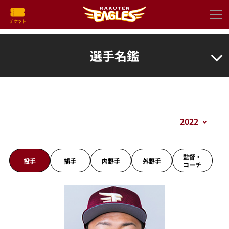
選手名鑑
監督・
投手
捕手
内野手
外野手
コーチ