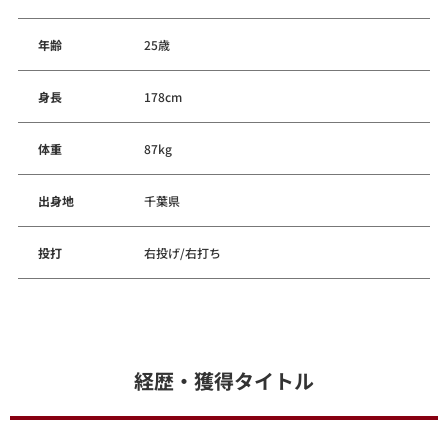
年齢
25歳
身長
178cm
体重
87kg
出身地
千葉県
投打
右投げ/右打ち
経歴・獲得タイトル