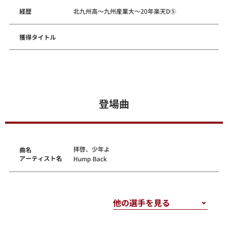
経歴
北九州高～九州産業大～20年楽天D⑤
獲得タイトル
登場曲
拝啓、少年よ
曲名
アーティスト名
Hump Back