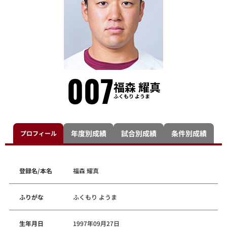
007
福森 耀真
ふくもり ようま
年度別成績
試合別成績
条件別成績
プロフィール
登録名/本名
福森 耀真
ふりがな
ふくもり ようま
生年月日
1997年09月27日