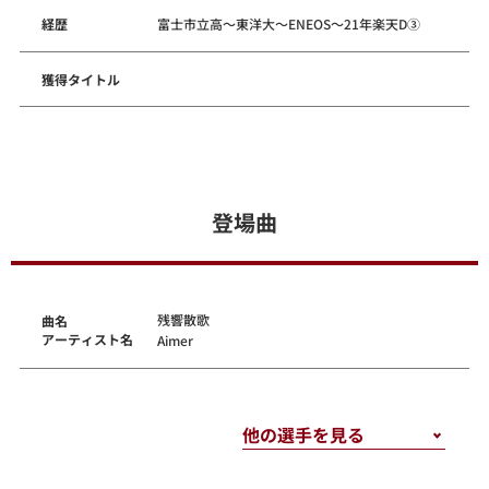
経歴
富士市立高～東洋大～ENEOS～21年楽天D③
獲得タイトル
登場曲
残響散歌
曲名
アーティスト名
Aimer