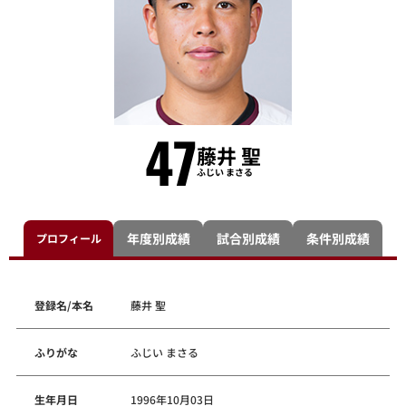
47
藤井 聖
ふじい まさる
年度別成績
試合別成績
条件別成績
プロフィール
登録名/本名
藤井 聖
ふりがな
ふじい まさる
生年月日
1996年10月03日