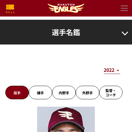
選手名鑑
監督・
投手
捕手
内野手
外野手
コーチ