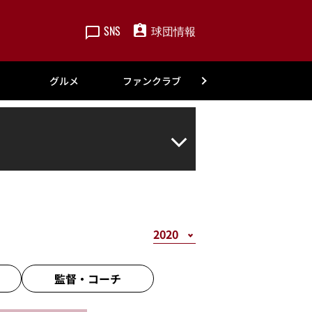
SNS
球団情報
楽天
グルメ
ファンクラブ
アカデミー
監督・
コーチ