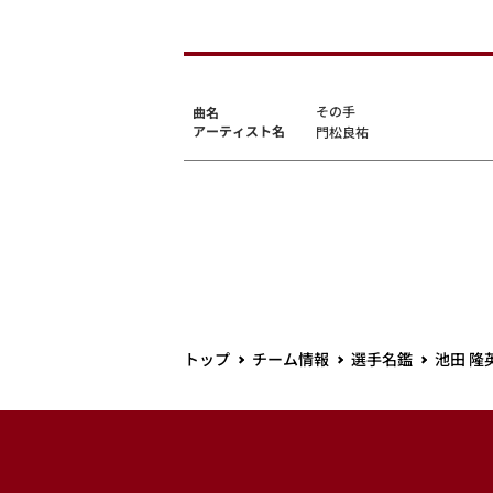
その手
曲名
アーティスト名
門松良祐
トップ
チーム情報
選手名鑑
池田 隆