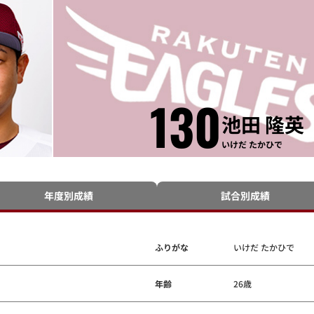
130
池田 隆英
いけだ たかひで
年度別成績
試合別成績
ふりがな
いけだ たかひで
年齢
26歳