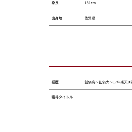
身長
181cm
出身地
佐賀県
経歴
創価高～創価大～17年楽天D
獲得タイトル