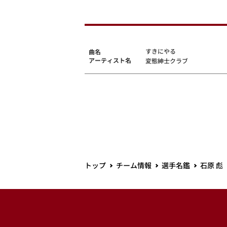
すきにやる
曲名
アーティスト名
変態紳士クラブ
トップ
チーム情報
選手名鑑
石原 彪