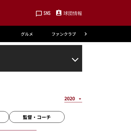
SNS
球団情報
楽天
グルメ
ファンクラブ
アカデミー
監督・
コーチ