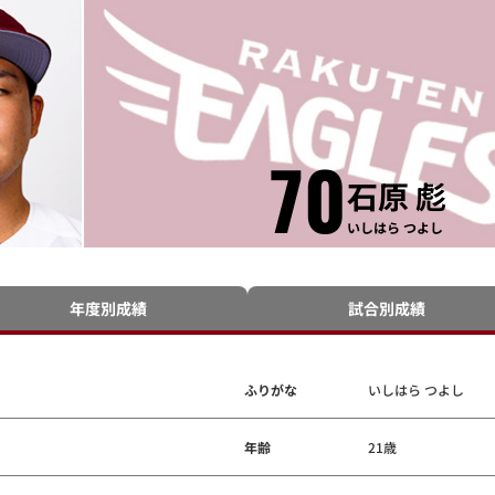
70
石原 彪
いしはら つよし
年度別成績
試合別成績
ふりがな
いしはら つよし
年齢
21歳