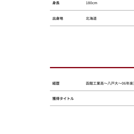
身長
180cm
出身地
北海道
経歴
函館工業高～八戸大～06年楽
獲得タイトル