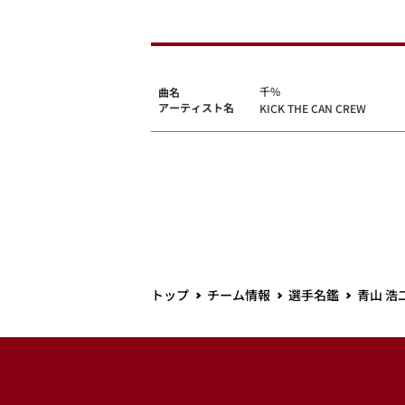
千%
曲名
アーティスト名
KICK THE CAN CREW
トップ
チーム情報
選手名鑑
青山 浩