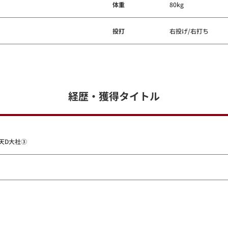
体重
80kg
投打
右投げ/右打ち
経歴・獲得タイトル
天D大社③