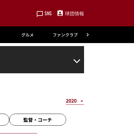
SNS
球団情報
楽天
グルメ
ファンクラブ
アカデミー
監督・
コーチ