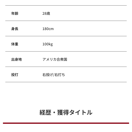
年齢
28歳
身長
180cm
体重
100kg
出身地
アメリカ合衆国
投打
右投げ/右打ち
経歴・獲得タイトル