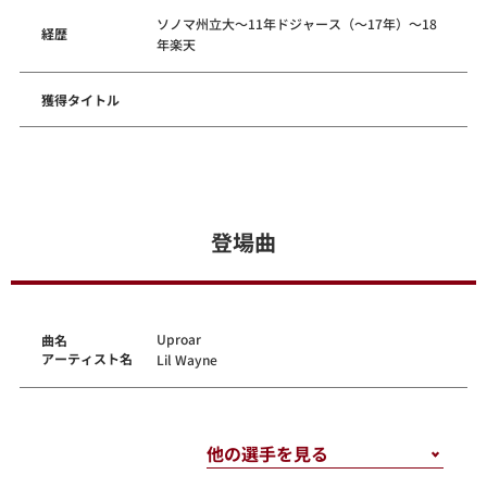
ソノマ州立大～11年ドジャース（～17年）～18
経歴
年楽天
獲得タイトル
登場曲
Uproar
曲名
アーティスト名
Lil Wayne