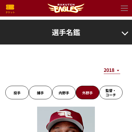
選手名鑑
監督・
投手
捕手
内野手
外野手
コーチ