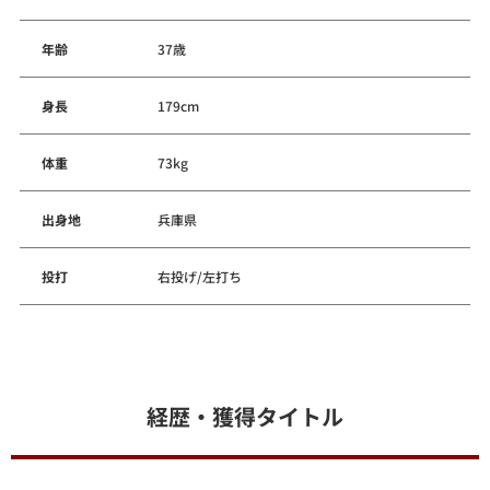
年齢
37歳
身長
179cm
体重
73kg
出身地
兵庫県
投打
右投げ/左打ち
経歴・獲得タイトル