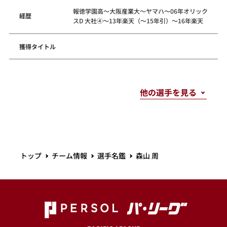
報徳学園高～大阪産業大～ヤマハ～06年オリック
経歴
スD 大社④～13年楽天（～15年引）～16年楽天
獲得タイトル
トップ
チーム情報
選手名鑑
森山 周