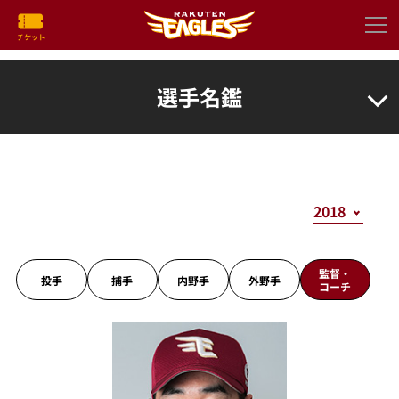
選手名鑑
監督・
投手
捕手
内野手
外野手
コーチ