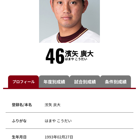
46
濱矢 廣大
はまや こうだい
年度別成績
試合別成績
条件別成績
プロフィール
登録名/本名
濱矢 廣大
ふりがな
はまや こうだい
生年月日
1993年02月27日