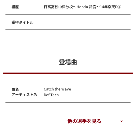
経歴
日高高校中津分校～Honda 鈴鹿～14年楽天D③
獲得タイトル
登場曲
Catch the Wave
曲名
アーティスト名
Def Tech