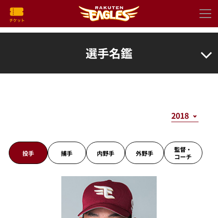
選手名鑑
監督・
投手
捕手
内野手
外野手
コーチ