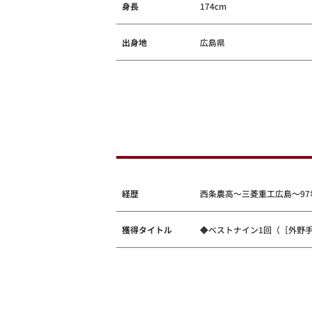
身長
174cm
出身地
広島県
経歴
西条農高～三菱重工広島～97
獲得タイトル
◆ベストナイン1回（［外野手