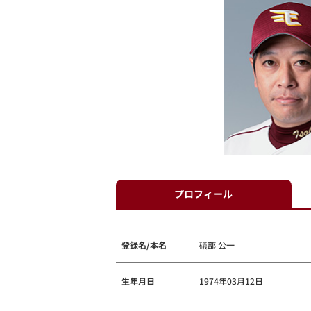
プロフィール
登録名/本名
礒部 公一
生年月日
1974年03月12日