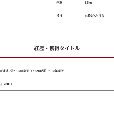
体重
82kg
投打
右投げ/左打ち
経歴・獲得タイトル
年近鉄D③～05年楽天（～09年引）～10年楽天
］2001）