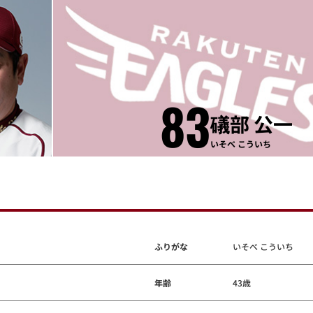
83
礒部 公一
いそべ こういち
ふりがな
いそべ こういち
年齢
43歳