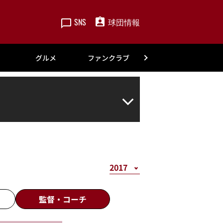
SNS
球団情報
楽天
グルメ
ファンクラブ
アカデミー
監督・
コーチ