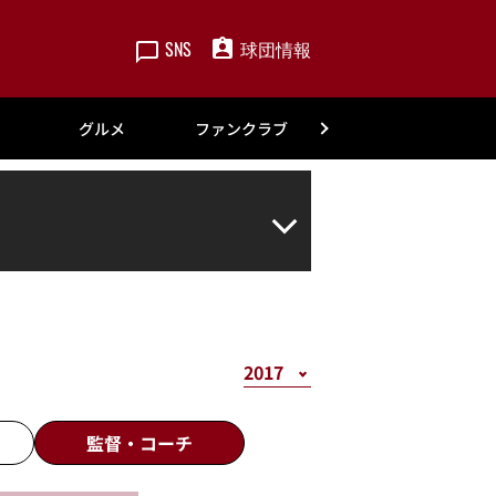
SNS
球団情報
楽天
グルメ
ファンクラブ
アカデミー
監督・
コーチ