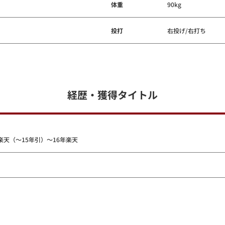
体重
90kg
投打
右投げ/右打ち
経歴・獲得タイトル
楽天（～15年引）～16年楽天