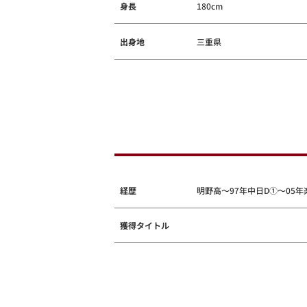
身長
180cm
出身地
三重県
経歴
明野高～97年中日D①～05年
獲得タイトル