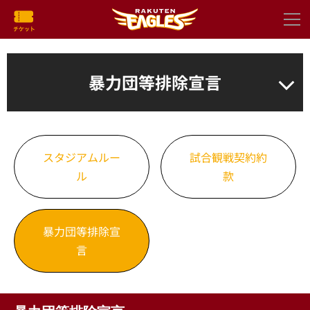
暴力団等排除宣言
スタジアムルー
試合観戦契約約
ル
款
暴力団等排除宣
言